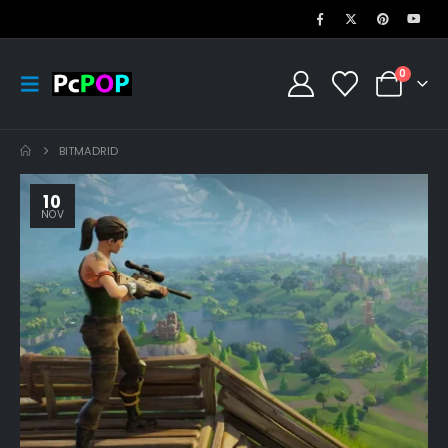
0
BITMADRID
10
NOV