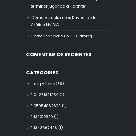
terminar jugando a ‘Fortnite’
Cómo Actualizar los Drivers de tu
Gráfica NVIDIA
Periféricos para un PC Gaming
COMENTARIOS RECIENTES
CATEGORIES
! Без рубрики
(36)
0,04281861234
(1)
0,05054862603
(1)
0,130912879
(1)
0,1843667428
(1)