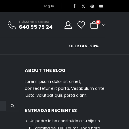
Log In
LLÁMANOS AHORA
0
640 95 79 24
OFERTAS -20%
ABOUT THE BLOG
Lorem ipsum dolor sit amet,
consectetur elit porta. Vestibulum ante
justo, volutpat quis porta diam.
ENTRADAS RECIENTES
Un padre le ha construido a su hijo un
PC gaming de 3.000 euros. Todo para