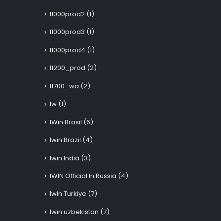
11000prod2
(1)
11000prod3
(1)
11000prod4
(1)
11200_prod
(2)
11700_wa
(2)
1w
(1)
1Win Brasil
(6)
1win Brazil
(4)
1win India
(3)
1WIN Official In Russia
(4)
1win Turkiye
(7)
1win uzbekistan
(7)