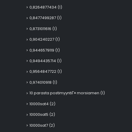
0,8264877434
(1)
0,8477499287
(1)
0,8731011616
(1)
0,904240227
(1)
0,9446579119
(1)
0,9494435714
(1)
0,9564847722
(1)
0,974010918
(1)
10 parasta postimyyntiГ¤ morsiamen
(1)
10000sat4
(2)
10000sat5
(2)
10000sat7
(2)