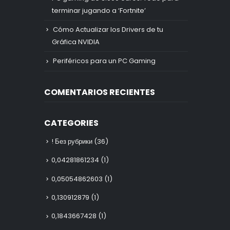
terminar jugando a ‘Fortnite’
Cómo Actualizar los Drivers de tu
Gráfica NVIDIA
Periféricos para un PC Gaming
COMENTARIOS RECIENTES
CATEGORIES
! Без рубрики
(36)
0,04281861234
(1)
0,05054862603
(1)
0,130912879
(1)
0,1843667428
(1)