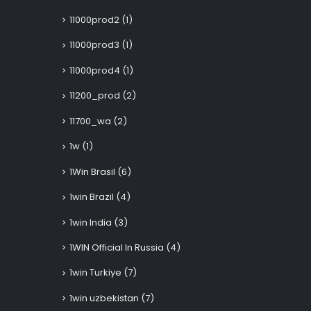
11000prod2
(1)
11000prod3
(1)
11000prod4
(1)
11200_prod
(2)
11700_wa
(2)
1w
(1)
1Win Brasil
(6)
1win Brazil
(4)
1win India
(3)
1WIN Official In Russia
(4)
1win Turkiye
(7)
1win uzbekistan
(7)