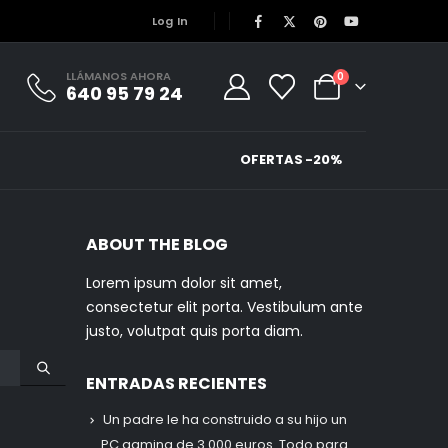
Log In
LLÁMANOS AHORA
0
640 95 79 24
OFERTAS -20%
ABOUT THE BLOG
Lorem ipsum dolor sit amet,
consectetur elit porta. Vestibulum ante
justo, volutpat quis porta diam.
ENTRADAS RECIENTES
Un padre le ha construido a su hijo un
PC gaming de 3.000 euros. Todo para