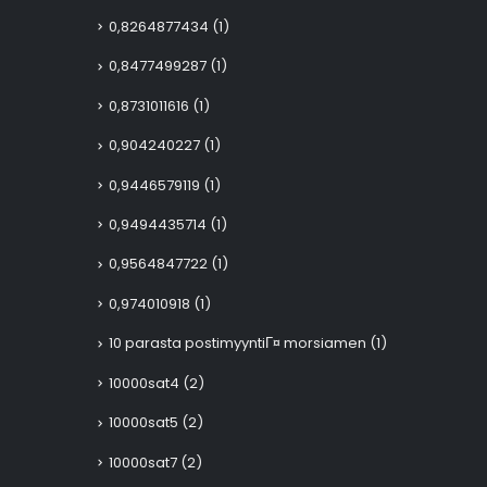
0,8264877434
(1)
0,8477499287
(1)
0,8731011616
(1)
0,904240227
(1)
0,9446579119
(1)
0,9494435714
(1)
0,9564847722
(1)
0,974010918
(1)
10 parasta postimyyntiГ¤ morsiamen
(1)
10000sat4
(2)
10000sat5
(2)
10000sat7
(2)