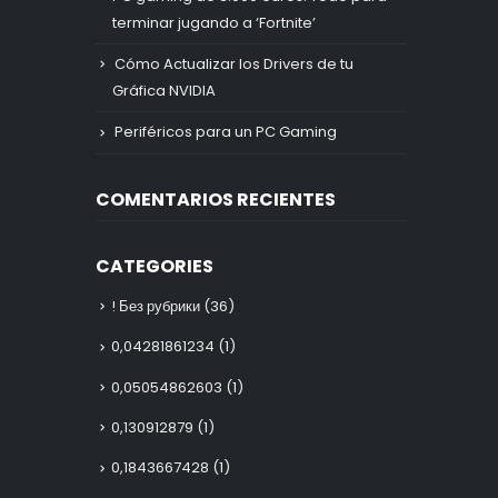
terminar jugando a ‘Fortnite’
Cómo Actualizar los Drivers de tu
Gráfica NVIDIA
Periféricos para un PC Gaming
COMENTARIOS RECIENTES
CATEGORIES
! Без рубрики
(36)
0,04281861234
(1)
0,05054862603
(1)
0,130912879
(1)
0,1843667428
(1)