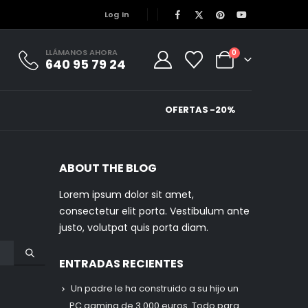
Log In
LLÁMANOS AHORA
0
640 95 79 24
OFERTAS -20%
ABOUT THE BLOG
Lorem ipsum dolor sit amet,
consectetur elit porta. Vestibulum ante
justo, volutpat quis porta diam.
ENTRADAS RECIENTES
Un padre le ha construido a su hijo un
PC gaming de 3.000 euros. Todo para