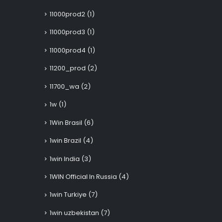
11000prod2
(1)
11000prod3
(1)
11000prod4
(1)
11200_prod
(2)
11700_wa
(2)
1w
(1)
1Win Brasil
(6)
1win Brazil
(4)
1win India
(3)
1WIN Official In Russia
(4)
1win Turkiye
(7)
1win uzbekistan
(7)