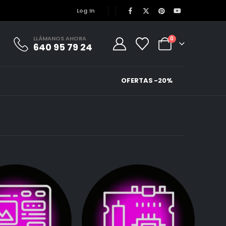
Log In
LLÁMANOS AHORA
0
640 95 79 24
OFERTAS -20%