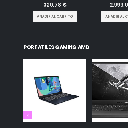
0
out of 5
0
out of
320,78
€
2.999,
AÑADIR AL CARRITO
AÑADIR AL 
PORTATILES GAMING AMD