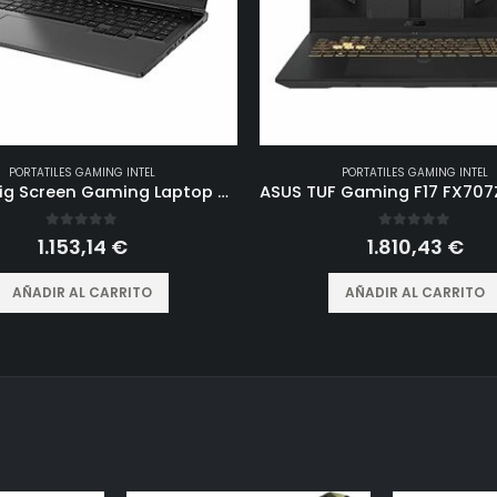
PORTATILES GAMING INTEL
PORTATILES GAMING INTEL
16 Inch Big Screen Gaming Laptop Windows 11 Pro, Intel i9 12900H GeForce RTX 3060 6G, 64GB DDR4 2TB NVMe, 2.5K IPS 165Hz Notebook Gamer PC Computer, WiFi6 BT5.2, Colorful Backlit Keyboard
0
out of 5
0
out of 5
1.153,14
€
1.810,43
€
AÑADIR AL CARRITO
AÑADIR AL CARRITO