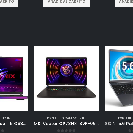
CARRITO
AÑADIR AL CARRITO
AÑADIR
ING INTEL
PORTATILES GAMING INTEL
PORTATIL
ASUS ROG Strix Scar 16 G634JZ – Ordenador Portátil 16″ WQXGA 240Hz (Intel Core i9-13980HX, 32GB RAM, 2TB SSD, NVIDIA RTX 4080-12GB, Windows 11 Home) Color Negro – Teclado QWERTY español
MSI Vector GP78HX 13VF-052XES – Ordenador portátil Gaming 17″ 16:10 QHD+, 240Hz (Raptor Lake i7-13700HX, 32GB RAM, 1TB SSD, RTX 4060-8GB, Free Dos) Cosmos Gray, Teclado RGB por tecla + num