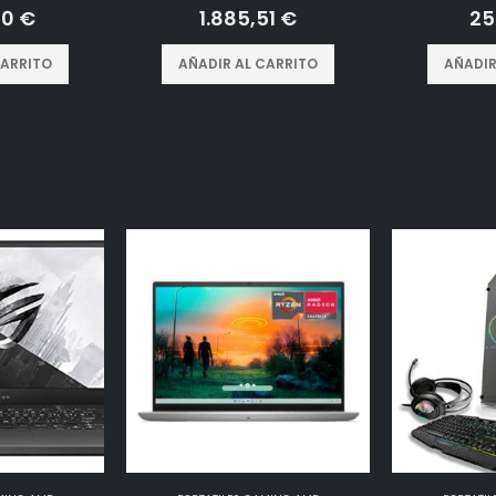
 5
0
out of 5
0
o
00
€
1.885,51
€
25
CARRITO
AÑADIR AL CARRITO
AÑADIR