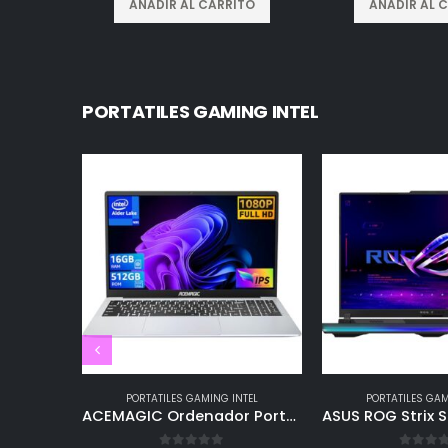
AÑADIR AL CARRITO
AÑADIR AL 
PORTATILES GAMING INTEL
PORTATILES GAMING INTEL
PORTATILES GAM
ACEMAGIC Ordenador Portátil 15,6 Pulgadas,16 GB de RAM y 512 GB de SSD,PC Portátil FHD 1920X1080,Procesador Intel Quad-Core 12th N95(hasta 3.4 GHz),BT5.0,WiFi 2.4G/5G,USB 3.2 y Tipo C (AX15-Argento)