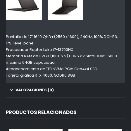
Pantalla de 17″ 16:10 QHD+(2560 x 1600), 240Hz, 100% DCI-P3,
IPS-level panel
Procesador Raptor Lake i7-13700HX
Memoria RAM de 32GB (16GB x 2) DDR5 x 2 Slots DDR5-5600
maximo 64GB capacidad
Almacenamiento de 1TB NVMe PCIe Gen4x4 SSD
Tarjeta gráfica RTX 4060, GDDR6 8GB
VALORACIONES (0)
PRODUCTOS RELACIONADOS