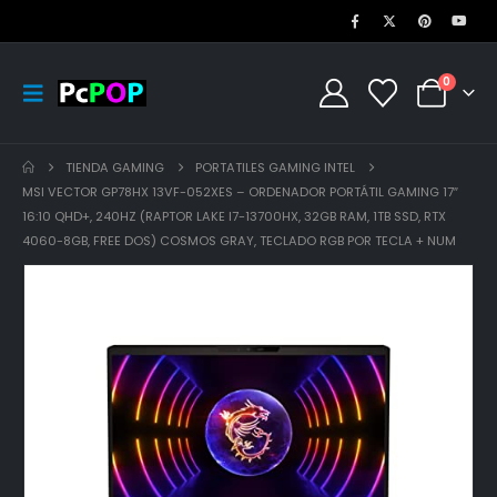
0
TIENDA GAMING
PORTATILES GAMING INTEL
MSI VECTOR GP78HX 13VF-052XES – ORDENADOR PORTÁTIL GAMING 17″
16:10 QHD+, 240HZ (RAPTOR LAKE I7-13700HX, 32GB RAM, 1TB SSD, RTX
4060-8GB, FREE DOS) COSMOS GRAY, TECLADO RGB POR TECLA + NUM