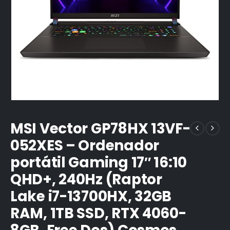
MSI Vector GP78HX 13VF-
052XES – Ordenador
portátil Gaming 17″ 16:10
QHD+, 240Hz (Raptor
Lake i7-13700HX, 32GB
RAM, 1TB SSD, RTX 4060-