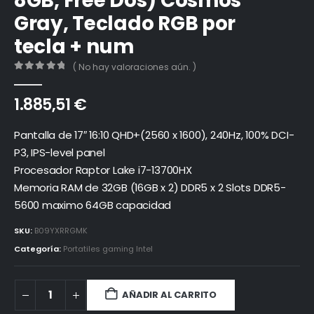
8GB, Free Dos) Cosmos
Gray, Teclado RGB por
tecla + num
( No hay valoraciones aún. )
0
out of 5
1.885,51
€
Pantalla de 17″ 16:10 QHD+(2560 x 1600), 240Hz, 100% DCI-
P3, IPS-level panel
Procesador Raptor Lake i7-13700HX
Memoria RAM de 32GB (16GB x 2) DDR5 x 2 Slots DDR5-
5600 maximo 64GB capacidad
SKU:
B09YXRRGMK
Categoría:
Portatiles gaming Intel
AÑADIR AL CARRITO