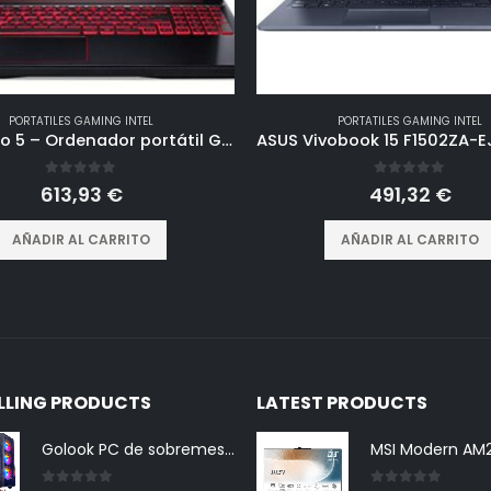
PORTATILES GAMING INTEL
PORTATILES GAMING INTEL
Acer Nitro 5 – Ordenador portátil Gaming 15.6″ FullHD (Intel Core i7-9750H, 8GB RAM, 1TB HDD+128GB SSD, Nvidia GTX1650-4GB, Linux) Negro – Teclado QWERTY Español
0
out of 5
0
out of 5
613,93
€
491,32
€
AÑADIR AL CARRITO
AÑADIR AL CARRITO
ELLING PRODUCTS
LATEST PRODUCTS
Golook PC de sobremesa Gaming LED RGB fijo completo • i5 16GB SSD 480GB WiFi Nvidia GT730 4GB • Monitor 24 HD • Teclado Ratón Auriculares Casse Pad • Ordenador