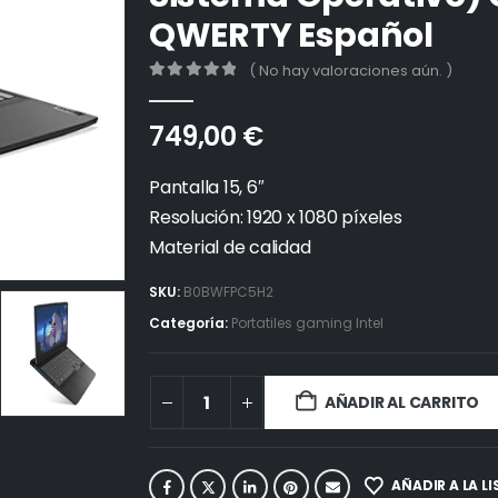
QWERTY Español
( No hay valoraciones aún. )
0
out of 5
749,00
€
Pantalla 15, 6″
Resolución: 1920 x 1080 píxeles
Material de calidad
SKU:
B0BWFPC5H2
Categoría:
Portatiles gaming Intel
AÑADIR AL CARRITO
AÑADIR A LA L