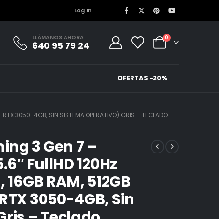
Log In
LLÁMANOS AHORA
0
640 95 79 24
OFERTAS -20%
CE RTX 3050-4GB, SIN SISTEMA OPERATIVO) GRIS – TECLADO
ng 3 Gen 7 –
5.6″ FullHD 120Hz
H, 16GB RAM, 512GB
 RTX 3050-4GB, Sin
Gris – Teclado