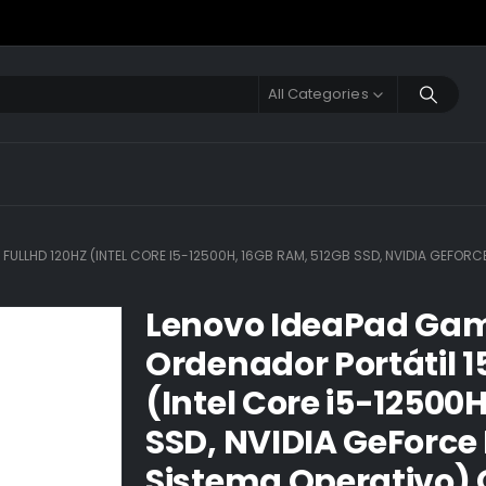
All Categories
 FULLHD 120HZ (INTEL CORE I5-12500H, 16GB RAM, 512GB SSD, NVIDIA GEFOR
Lenovo IdeaPad Gami
Ordenador Portátil 1
(Intel Core i5-12500
SSD, NVIDIA GeForce
Sistema Operativo) 