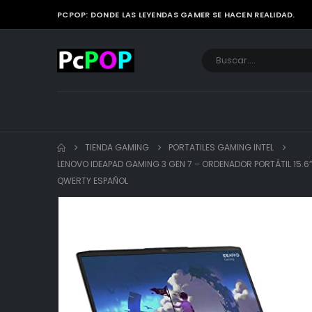
PCPOP: DONDE LAS LEYENDAS GAMER SE HACEN REALIDAD.
TIENDA GAMING
PORTATILES GAMING INTEL
LENOVO IDEAPAD GAMING 3 GEN 7 – ORDENADOR PORTÁTIL 15.6″
QWERTY ESPAÑOL