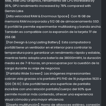
4MB, Intel UHD Graphics, rendimiento de CPU increased by
35%, GPU rendimiento increased by 78% compared with
Gemini Lake.
【Alta velocidad RAM & Enormous Space】Con 16 GB de
memoria RAM incorporada y 512 GB de almacenamiento SSD.
El portátil te permite experimentar multitasking y banda ancha.
También es compatible con la expansión de la tarjeta TF de
256 GB.
【Fan Design & Long Lasting Battery】Esta computadora
portátil tiene un ventilador en el interior para controlar la
temperatura para garantizar un rendimiento rápido y estable,
mientras tanto adopta una batería de 38000mWH, la duración
media es de 7-8 horas, sin preocuparse por la cuestión de la
carga durante su viaje de negocios.
【Pantalla Wide Screen】Las imágenes impresionantes
cobran vida gracias a la pantalla IPS FHD de 16 pulgadas 1920 x
1200 (16:10). Este portátil tiene una superficie de pantalla
increíble con una relación pantalla/cuerpo del 93% que
permite mostrar más contenido, ofrecer una experiencia
visual cómoda y una mayor eficiencia.
【Diseño multifunción】Horno de altavoces estéreo, conexión