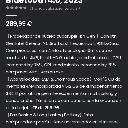
Bluetooth 4.0, 2023
( No hay valoraciones aún. )
0
out of 5
289,99
€
【Procesador de núcleo cuádruple 11th Gen 】Con 11th
Gen Intel Celeron N5095, burst frecuencia 2,9GHz,Quad
Core processor con 4 hilos, tecnología 10nm, caché
reaches to 4MB, Intel UHD Graphics, rendimiento de CPU
increased by 35%, GPU rendimiento increased by 78%
compared with Gemini Lake.
【Alta velocidad RAM & Enormous Space】Con 16 GB de
memoria RAM incorporada y 512 GB de almacenamiento
SSD. El portátil te permite experimentar multitasking y
banda ancha. También es compatible con la expansión
de la tarjeta TF de 256 GB.
【Fan Design & Long Lasting Battery】Esta
computadora portátil tiene un ventilador en el interior