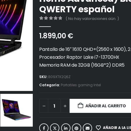
QWERTY español
( No hay valoraciones aún. )
0
out of 5
1.899,00
€
Pantalla de 16″ 16:10 QHD+(2560 x 1600), 
Procesador Raptor Lake i7-13700HX
Memoria RAM de 32GB (16GB*2) DDR5
SKU:
B09XTK2Q6Z
Categoría:
Portatiles gaming Intel
AÑADIR AL CARRITO
AÑADIR A LA L