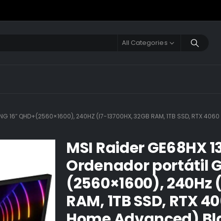
All Categories
G 16″ QHD+(2560×1600), 240HZ (I7-13700HX, 32GB RAM, 1TB SSD, RTX 40
MSI Raider GE68HX 1
Ordenador portátil 
(2560×1600), 240Hz 
RAM, 1TB SSD, RTX 4
Home Advanced) Bla