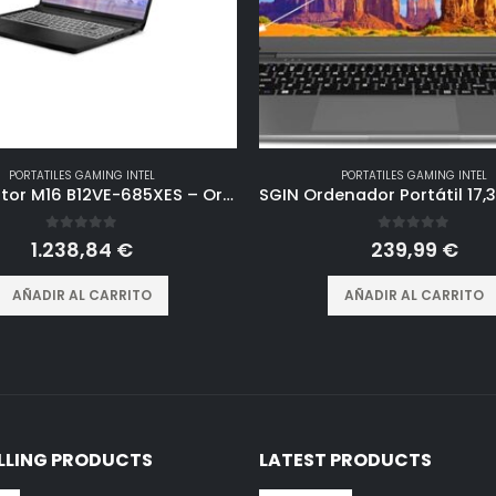
PORTATILES GAMING INTEL
PORTATILES GAMING INTEL
MSI Creator M16 B12VE-685XES – Ordenador portátil 16′ QHD+ (Alder Lake i7-12650H, 32 RAM, 1TB SSD, RTX 4050 GDDR6 6GB, Sin Sistema operativo) Black – Teclado QWERTY español
0
out of 5
0
out of 5
1.238,84
€
239,99
€
AÑADIR AL CARRITO
AÑADIR AL CARRITO
ELLING PRODUCTS
LATEST PRODUCTS