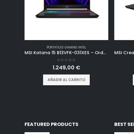
PORTATILES GAMING INTEL
MSI Katana 15 B13VFK-031XES – Ordenador portátil Gaming 15.6″ FHD (1920×1080), 144Hz (i7-13620H, 16GB RAM, 1TB SSD, RTX 4060 8GB, Free Dos) Black – Teclado QWERTY español
0
out of 5
1.249,00
€
AÑADIR AL CARRITO
FEATURED PRODUCTS
BEST S