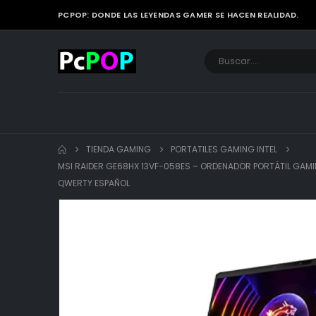
PCPOP: DONDE LAS LEYENDAS GAMER SE HACEN REALIDAD.
TIENDA GAMING
PORTATILES GAMING INTEL
MSI RAIDER GE68HX 13VF-058ES – ORDENADOR PORTÁTIL GAMIN
QWERTY ESPAÑOL