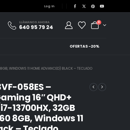
Log In
LLÁMANOS AHORA
0
640 95 79 24
OFERTAS -20%
60 8GB, WINDOWS 11 HOME ADVANCED) BLACK – TECLADO
3VF-058ES –
Gaming 16″ QHD+
(i7-13700HX, 32GB
060 8GB, Windows 11
ck – Teclado