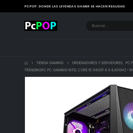
PCPOP: DONDE LAS LEYENDAS GAMER SE HACEN REALIDAD.
TIENDA GAMING
ORDENADORES Y SERVIDORES
,
PC 
TRENDINGPC PC GAMING INTEL CORE I5 11400F 6 X 4,40GHZ • N