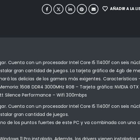
AÑADIR A LA L
r. Cuenta con un procesador Intel Core I5 11400f con seis núc
stalar gran cantidad de juegos. La tarjeta gráfica de 4gb de m
á las delicias de los gamers más exigentes. Características –
 Memoria: 16GB DDR4 3000MHz RGB – Tarjeta gráfica: NVIDIA GTX 
tt Silence Performance – Wifi 300mbps
r. Cuenta con un procesador Intel Core I5 11400f con seis núc
stalar gran cantidad de juegos.
uno de los puntos fuertes de este PC y va combinada con una c
ows 11 Pro instalado. Además, los drivers vienen instalados en