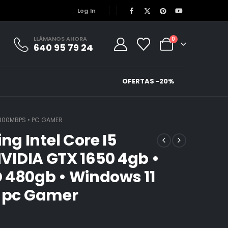
Log In
LLÁMANOS AHORA
0
640 95 79 24
OFERTAS -20%
I 300MBPS • PC GAMER
g Intel Core I5
NVIDIA GTX 1650 4gb •
 480gb • Windows 11
• pc Gamer