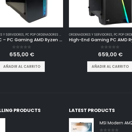
S Y SERVIDORES
,
PC POP ORDENADORES GAMING
ORDENADORES Y SERVIDORES
,
PC POP ORDENA
Joybe PC – PC Gaming AMD Ryzen 5 4500 – Nvidia Geforce GTX 1650 – SSD 480 GB – Ram 8 GB 3200 MHz – WiFi – Windows 11 – PC Gamer – Ordenador Gaming – Sobremesa Gaming
0
out of 5
0
out of 5
655,00
€
659,00
€
AÑADIR AL CARRITO
AÑADIR AL CARRITO
ELLING PRODUCTS
LATEST PRODUCTS