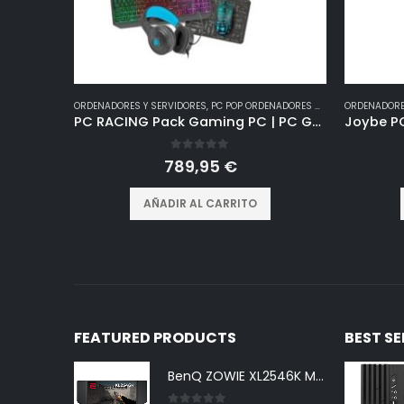
ORDENADORES Y SERVIDORES
,
PC POP ORDENADORES GAMING
ORDENADORE
PC RACING Pack Gaming PC | PC Gaming Completo | Intel Core i5-10400F/16GB/1TB SSD/GTX1650 + Pantalla 24″ FullHD + Combo Gam, Windows 11 Home
0
out of 5
789,95
€
AÑADIR AL CARRITO
FEATURED PRODUCTS
BEST S
BenQ ZOWIE XL2546K Monitor Gaming (24,5 pulgadas, FHD 1080p, 240 Hz, 0.5ms, DyAc+, XL Setting to Share, S switch, Shielding Hood)