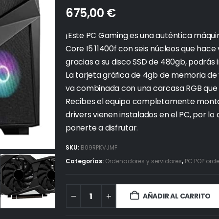
675,00
€
¡Este PC Gaming es una auténtica máquin
Core I5 11400f con seis núcleos que hace
gracias a su disco SSD de 480gb, podrás i
La tarjeta gráfica de 4gb de memoria de 
va combinada con una carcasa RGB que ha
Recibes el equipo completamente montad
drivers vienen instalados en el PC, por l
ponerte a disfrutar.
SKU:
B09RPKVJMF
Categorías:
Ordenadores y servidores
,
PC POP or
AÑADIR AL CARRITO