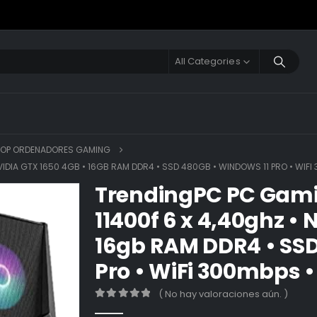
All Categories
POP ORDENADORES GAMING
VIDIA GTX 1650 4GB • 16GB RAM DDR4 • SSD 480GB • WINDOWS 11 PRO • WIF
TrendingPC PC Gamin
11400f 6 x 4,40ghz • 
16gb RAM DDR4 • SSD
Pro • WiFi 300mbps 
( No hay valoraciones aún. )
0
out of 5