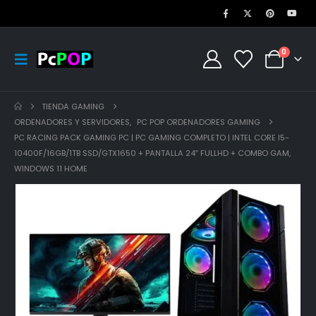
0
TIENDA GAMING
ORDENADORES Y SERVIDORES
,
PC POP ORDENADORES GAMING
PC RACING PACK GAMING PC | PC GAMING COMPLETO | INTEL CORE I5-
10400F/16GB/1TB SSD/GTX1650 + PANTALLA 24″ FULLHD + COMBO GAM,
WINDOWS 11 HOME