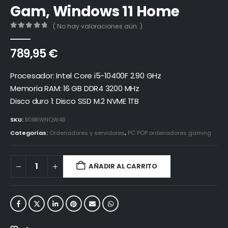
Gam, Windows 11 Home
( No hay valoraciones aún. )
0
out of 5
789,95
€
Procesador: Intel Core i5-10400F 2.90 GHz
Memoria RAM: 16 GB DDR4 3200 MHz
Disco duro 1: Disco SSD M.2 NVME 1TB
SKU:
B0BRWNQW4B
Categorías:
Ordenadores y servidores
,
PC POP ordenadores gaming
AÑADIR AL CARRITO