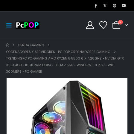
0
TIENDA GAMING
ORDENADORES Y SERVIDORES
,
PC POP ORDENADORES GAMING
TRENDINGPC PC GAMING AMD RYZEN 5 5500 6 X 4,20GHZ • NVIDIA GTX
1650 4GB • 16GB RAM DDR4 • 1TB M.2 SSD • WINDOWS 11 PRO • WIFI
300MBPS • PC GAMER