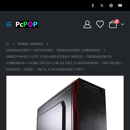
0
TIENDA GAMING
ORDENADORES Y SERVIDORES
,
ORDENADORES SOBREMESA
GREED® BASIC V2 PC CON AMD RYZEN 5 4600G – ORDENADOR DE
SOBREMESA + HOME OFFICE CON 4,2 GHZ, 8 GB RAM/RAM – 256 GB SSD –
DVD+RW – USB3.1 – WI-FI, CON WINDOWS 11 PRO