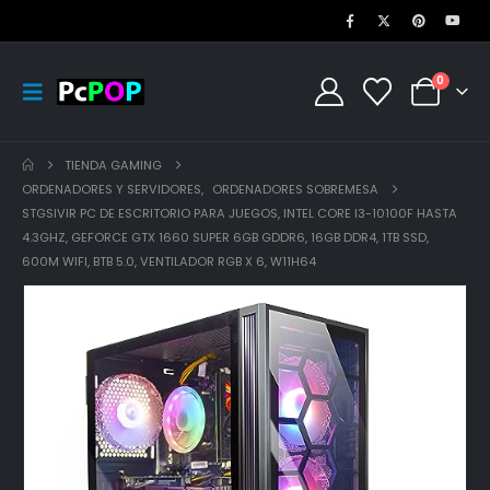
0
TIENDA GAMING
ORDENADORES Y SERVIDORES
,
ORDENADORES SOBREMESA
STGSIVIR PC DE ESCRITORIO PARA JUEGOS, INTEL CORE I3-10100F HASTA
4.3GHZ, GEFORCE GTX 1660 SUPER 6GB GDDR6, 16GB DDR4, 1TB SSD,
600M WIFI, BTB 5.0, VENTILADOR RGB X 6, W11H64