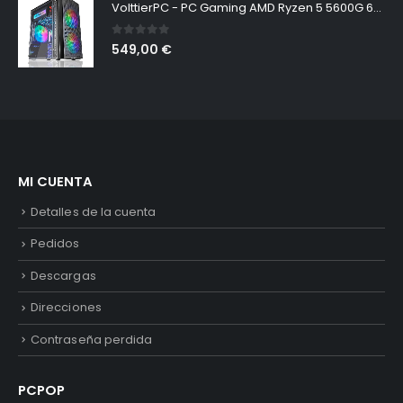
VolttierPC - PC Gaming AMD Ryzen 5 5600G 6x4.4Ghz | 16GB RAM DDR4 | 1TB M.2 SSD | Tarjeta Gráfica AMD Radeon Vega 7 | WiFi | Windows 11 Pro | Ordenador Gamer
0
out of 5
549,00
€
MI CUENTA
Detalles de la cuenta
Pedidos
Descargas
Direcciones
Contraseña perdida
PCPOP