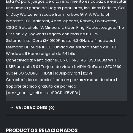
Esta PC para juegos de alto rendimiento es capaz de ejecutar
una amplia gama de juegos populares, incluidos Fortnite, Call
of Duty Warzone, Escape from Tarkov, GTA V, World of
Warcraft, LOL, Valorant, Apex Legends, Roblox, Overwatch,
CSGO, Battlefield. V, Minecraft, Elden Ring, Rocket League, The
Division 2 y Hogwarts Legacy con más de 60 FPS
Sistema: Intel Core i3-10100F hasta 4,3 GHz de 4 núcleos |
Memoria DDR4 de 16 GB | Unidad de estado sólido de 1 TB |
Windows 11 Home original de 64 bits
Conectividad: Ventilador RGB x 6 | 1xRJ-45 | USB 600M Wi-Fi |
USBBluetooth 5.0 | Tarjeta de vídeo NVIDIA GeForce GTX 1660
Super 6G GDDR6 | 1 HDMI | 1x DisplayPort | 1xDVI
Característica especial: 1 año en piezas y mano de obra |
Soporte técnico gratuito de por vida
[amz_corss_sell asin=»B0CDHF5VBB»]
VALORACIONES (0)
PRODUCTOS RELACIONADOS