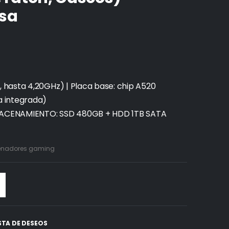
sa
hasta 4,20GHz) | Placa base: chip A520
a integrada)
MACENAMIENTO: SSD 480GB + HDD 1TB SATA
denadores gaming
ISTA DE DESEOS