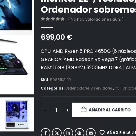
Ordenador sobreme
( No hay valoraciones aún. )
0
out of 5
699,00
€
CPU: AMD Ryzen 5 PRO 4650G (6 núcleos, 
GRÁFICA: AMD Radeon RX Vega 7 (gráfic
RAM: 16GB (8GB×2) 3200MHz DDR4 | AL
SKU:
B0851K8L1D
Categorías:
Ordenadores y servidores
,
PC POP or
AÑADIR AL CARRITO
AÑADIR A LA L