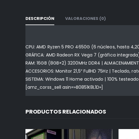
DESCRIPCIÓN
VALORACIONES (0)
CPU: AMD Ryzen 5 PRO 4650G (6 núcleos, hasta 4,20
GRÁFICA: AMD Radeon RX Vega 7 (gráfica integrada
RAM: 16GB (8GB×2) 3200MHz DDR4 | ALMACENAMIENT
ACCESORIOS: Monitor 21,5″ FullHD 75Hz | Teclado, r
SISTEMA: Windows 11 Home activado | 100% testeado
[amz_corss_sell asin=»B0851K8L1D»]
PRODUCTOS RELACIONADOS