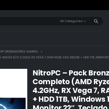
All Categories
POP ORDENADORES GAMING
4650G 6/12 4.2GHZ, RX VEGA 7, RAM 16GB, SSD 480GB + HDD 1TB, WINDOWS 
NitroPC – Pack Bron
Completo (AMD Ryze
4.2GHz, RX Vega 7, 
+ HDD 1TB, Windows 1
Monitor 22″, Teclado