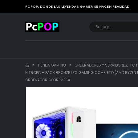
PCPOP: DONDE LAS LEYENDAS GAMER SE HACEN REALIDAD.
TIENDA GAMING
ORDENADORES Y SERVIDORES
,
PC 
NITROPC – PACK BRONZE | PC GAMING COMPLETO (AMD RYZEN 5 
ORDENADOR SOBREMESA