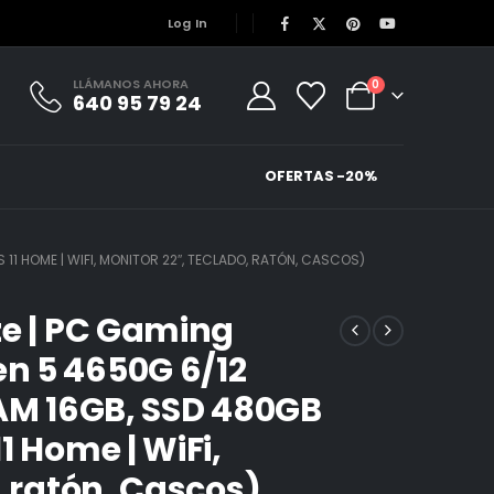
Log In
LLÁMANOS AHORA
0
640 95 79 24
OFERTAS -20%
11 HOME | WIFI, MONITOR 22″, TECLADO, RATÓN, CASCOS)
ze | PC Gaming
n 5 4650G 6/12
RAM 16GB, SSD 480GB
1 Home | WiFi,
, ratón, Cascos)