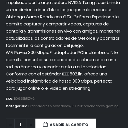
impulsada por la arquitectura NVIDIA Turing , que brinda
un rendimiento increíble a los juegos más recientes.
Obtenga Game Ready con GTX. GeForce Experience le
permite capturar y compartir videos, capturas de
pantalla y transmisiones en vivo con amigos, mantener
actualizados los controladores de GeForce y optimizar
fácilmente la configuración del juego.
WiFi Pci-ex 300 Mbps. El adaptador PCI inalámbrico N le
permite conectar su ordenador de sobremesa a una
red inalámbrica y acceder a ella a alta velocidad.
Conforme con el estándar IEEE 802.11n, ofrece una
velocidad inalámbrica de hasta 300 Mbps, perfecta
para jugar online o el vídeo en streaming
SKU:
B09SBR5ZVG
Categorías:
Ordenadores y servidores
,
PC POP ordenadores gaming
AÑADIR AL CARRITO