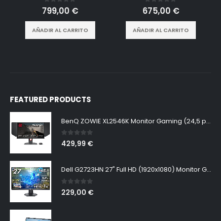
0
out of 5
0
out of 5
799,00
€
675,00
€
AÑADIR AL CARRITO
AÑADIR AL CARRITO
FEATURED PRODUCTS
BenQ ZOWIE XL2546K Monitor Gaming (24,5 pulgadas, FHD 1080p, 240 Hz, 0.5ms, DyAc+, XL Setting to Share, S switch, Shielding Hood)
0
out of 5
429,99
€
Dell G2723HN 27" Full HD (1920x1080) Monitor Gaming, 165Hz, Fast IPS, 1ms, AMD FreeSync Premium, NVIDIA G-SYNC Compatible, 99% sRGB, DisplayPort, 2x HDMI, Negro
0
out of 5
229,00
€