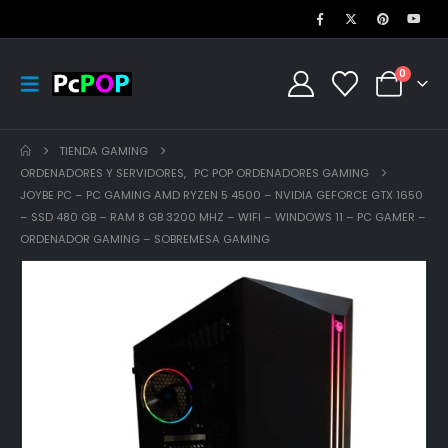
0
TIENDA GAMING
ORDENADORES Y SERVIDORES
,
PC POP ORDENADORES GAMING
JOYBE PC – PC GAMING AMD RYZEN 5 4500 – NVIDIA GEFORCE GTX 1650
– SSD 480 GB – RAM 8 GB 3200 MHZ – WIFI – WINDOWS 11 – PC GAMER –
ORDENADOR GAMING – SOBREMESA GAMING