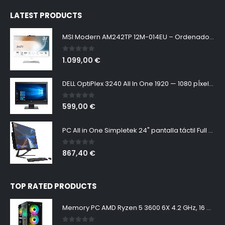
LATEST PRODUCTS
MSI Modern AM242TP 12M-014EU – Ordenador de sobremesa All In One 24”, CPU i5-1240P, DDR4 16GB, 512GB, Windows 11 Home, color blanco
0
out of 5
1.099,00
€
DELL OptiPlex 3240 All In One 1920 — 1080 pÍxeles | Intel Core i7-6700 2,70 GHz | RAM 8 Gb | SSD 256 Gb | Windows 10 Pro (Reacondicionado)
0
out of 5
599,00
€
PC All in One Simpletek 24" pantalla táctil Full HD Core i5 hasta 3.20GHz | Windows 10 Pro 16GB RAM SSD 960GB | Webcam integrada WiFi5 Bluetooth 4.2 Desktop Computer Fijo Aio
0
out of 5
867,40
€
TOP RATED PRODUCTS
Memory PC AMD Ryzen 5 3600 6X 4.2 GHz, 16 GB DDR4 RAM 3000 MHz, 240 GB SSD+2000 GB HDD, NVIDIA GeForce GTX 1650 4GB