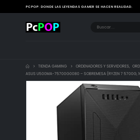
PCPOP: DONDE LAS LEYENDAS GAMER SE HACEN REALIDAD.
TIENDA GAMING
ORDENADORES Y SERVIDORES
,
ORD
ASUS U500MA-75700G0080 – SOBREMESA (RYZEN 7 5700G, 16