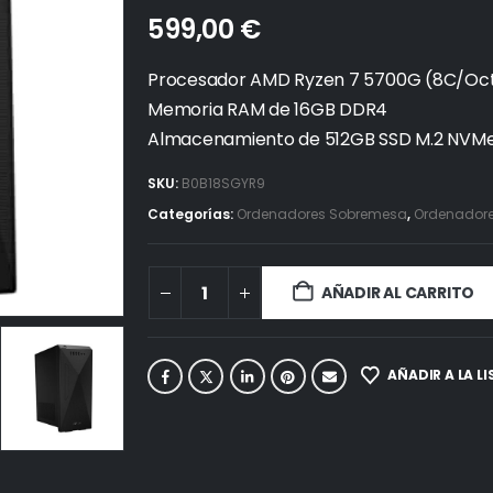
599,00
€
Procesador AMD Ryzen 7 5700G (8C/Octa
Memoria RAM de 16GB DDR4
Almacenamiento de 512GB SSD M.2 NVMe
SKU:
B0B18SGYR9
Categorías:
Ordenadores Sobremesa
,
Ordenadores
AÑADIR AL CARRITO
AÑADIR A LA L