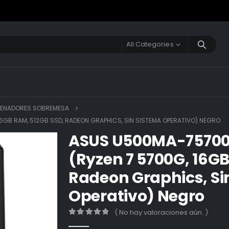
All Categories
ENADORES SOBREMESA
GB RAM, 512GB SSD, RADEON GRAPHICS, SIN SISTEMA OPERATIVO) NEGRO
ASUS U500MA-75700
(Ryzen 7 5700G, 16GB
Radeon Graphics, Si
Operativo) Negro
( No hay valoraciones aún. )
0
out of 5