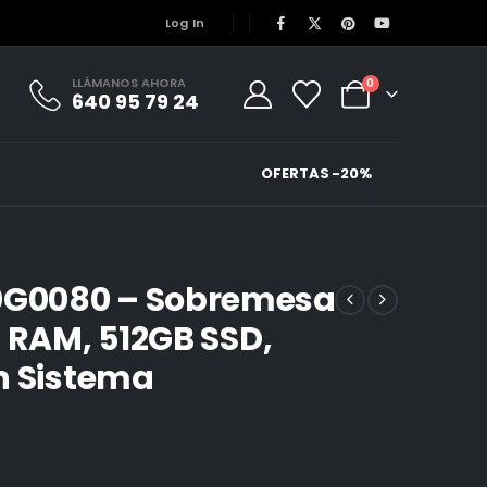
Log In
LLÁMANOS AHORA
0
640 95 79 24
OFERTAS -20%
G0080 – Sobremesa
 RAM, 512GB SSD,
n Sistema