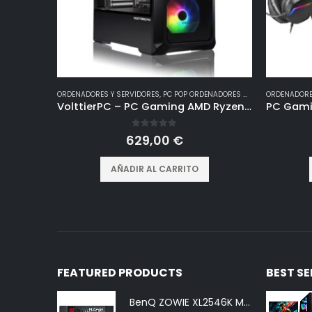
ORDENADORES Y SERVIDORES
,
PC POP ORDENADORES GAMING
ORDENADORE
VolttierPC – PC Gaming AMD Ryzen 5 5600G 6×4.4Ghz | Radeon Vega 7 | 16GB DDR4 | 1TB SSD M.2 NVMe | WiFi | Windows 11 | Ordenador de Sobremesa | Pc Gamer
0
out of 5
629,00
€
AÑADIR AL CARRITO
FEATURED PRODUCTS
BEST S
BenQ ZOWIE XL2546K Monitor Gaming (24,5 pulgadas, FHD 1080p, 240 Hz, 0.5ms, DyAc+, XL Setting to Share, S switch, Shielding Hood)