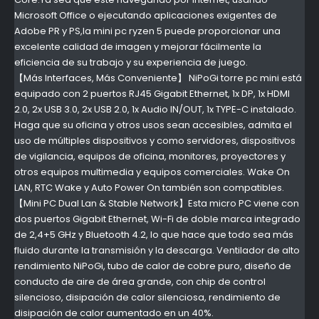
Microsoft Office o ejecutando aplicaciones exigentes de
Adobe PR y PS,la mini pc ryzen 5 puede proporcionar una
excelente calidad de imagen y mejorar fácilmente la
eficiencia de su trabajo y su experiencia de juego.
【Más Interfaces, Más Conveniente】 NiPoGi torre pc mini está
equipado con 2 puertos RJ45 Gigabit Ethernet, 1x DP, 1x HDMI
2.0, 2x USB 3.0, 2x USB 2.0, 1x Audio IN/OUT, 1x TYPE-C instalado.
Haga que su oficina y otros usos sean accesibles, admita el
uso de múltiples dispositivos y como servidores, dispositivos
de vigilancia, equipos de oficina, monitores, proyectores y
otros equipos multimedia y equipos comerciales. Wake On
LAN, RTC Wake y Auto Power On también son compatibles.
【Mini PC Dual Lan & Stable Network】Esta micro PC viene con
dos puertos Gigabit Ethernet, Wi-Fi de doble marca integrado
de 2,4+5 GHz y Bluetooth 4.2, lo que hace que todo sea más
fluido durante la transmisión y la descarga. Ventilador de alto
rendimiento NiPoGi, tubo de calor de cobre puro, diseño de
conducto de aire de área grande, con chip de control
silencioso, disipación de calor silenciosa, rendimiento de
disipación de calor aumentado en un 40%.