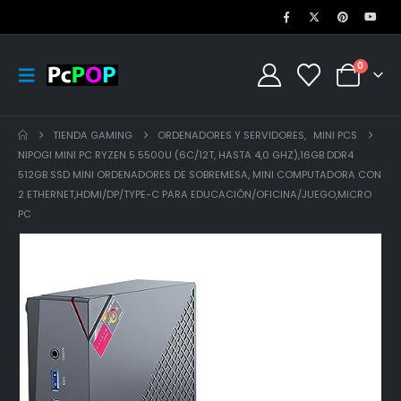
0
TIENDA GAMING
ORDENADORES Y SERVIDORES
,
MINI PCS
NIPOGI MINI PC RYZEN 5 5500U (6C/12T, HASTA 4,0 GHZ),16GB DDR4
512GB SSD MINI ORDENADORES DE SOBREMESA, MINI COMPUTADORA CON
2 ETHERNET,HDMI/DP/TYPE-C PARA EDUCACIÓN/OFICINA/JUEGO,MICRO
PC