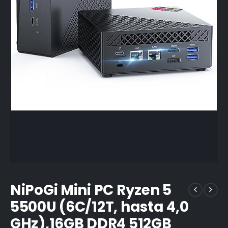
NiPoGi Mini PC Ryzen 5
5500U (6C/12T, hasta 4,0
GHz),16GB DDR4 512GB