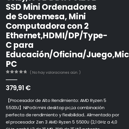
SSD Mini Ordenadores
de Sobremesa, Mini
Computadora con 2
Ethernet,HDMI/DP/Type-
C para
Educación/Oficina/Juego,Mic
PC
( No hay valoraciones aún. )
0
out of 5
379,91
€
【Procesador de Alto Rendimiento: AMD Ryzen 5
5500U】NiPoGi mini desktop pc,La combinación
perfecta de rendimiento y flexibilidad.. Alimentado por
el procesador Zen 3 AMD Ryzen 5 5500U (2,1 GHz a 4,0