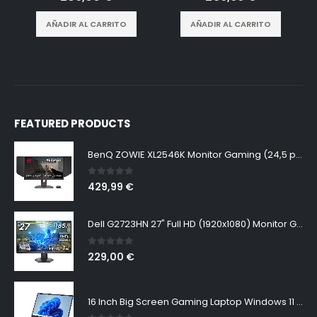
AÑADIR AL CARRITO
AÑADIR AL CARRITO
FEATURED PRODUCTS
BenQ ZOWIE XL2546K Monitor Gaming (24,5 pulgadas, FHD 1080p, 240 Hz, 0.5ms, DyAc+, XL Setting to Share, S switch, Shielding Hood)
0
out of 5
429,99
€
Dell G2723HN 27" Full HD (1920x1080) Monitor Gaming, 165Hz, Fast IPS, 1ms, AMD FreeSync Premium, NVIDIA G-SYNC Compatible, 99% sRGB, DisplayPort, 2x HDMI, Negro
0
out of 5
229,00
€
16 Inch Big Screen Gaming Laptop Windows 11 Pro, Intel i9 12900H GeForce RTX 3060 6G, 64GB DDR4 2TB NVMe, 2.5K IPS 165Hz Notebook Gamer PC Computer, WiFi6 BT5.2, Colorful Backlit Keyboard