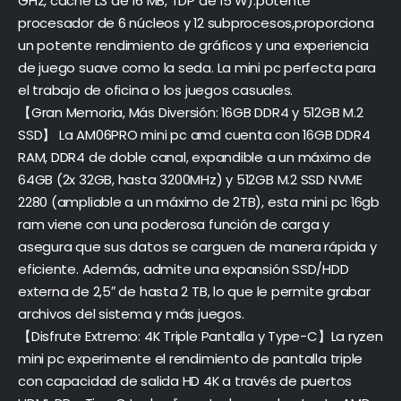
GHz, caché L3 de 16 MB, TDP de 15 W).potente
procesador de 6 núcleos y 12 subprocesos,proporciona
un potente rendimiento de gráficos y una experiencia
de juego suave como la seda. La mini pc perfecta para
el trabajo de oficina o los juegos casuales.
【Gran Memoria, Más Diversión: 16GB DDR4 y 512GB M.2
SSD】 La AM06PRO mini pc amd cuenta con 16GB DDR4
RAM, DDR4 de doble canal, expandible a un máximo de
64GB (2x 32GB, hasta 3200MHz) y 512GB M.2 SSD NVME
2280 (ampliable a un máximo de 2TB), esta mini pc 16gb
ram viene con una poderosa función de carga y
asegura que sus datos se carguen de manera rápida y
eficiente. Además, admite una expansión SSD/HDD
externa de 2,5″ de hasta 2 TB, lo que le permite grabar
archivos del sistema y más juegos.
【Disfrute Extremo: 4K Triple Pantalla y Type-C】La ryzen
mini pc experimente el rendimiento de pantalla triple
con capacidad de salida HD 4K a través de puertos