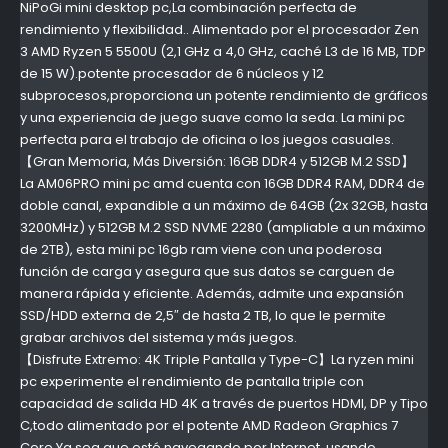
NiPoGi mini desktop pc,La combinación perfecta de
rendimiento y flexibilidad.. Alimentado por el procesador Zen
3 AMD Ryzen 5 5500U (2,1 GHz a 4,0 GHz, caché L3 de 16 MB, TDP
de 15 W).potente procesador de 6 núcleos y 12
subprocesos,proporciona un potente rendimiento de gráficos
y una experiencia de juego suave como la seda. La mini pc
perfecta para el trabajo de oficina o los juegos casuales.
【Gran Memoria, Más Diversión: 16GB DDR4 y 512GB M.2 SSD】
La AM06PRO mini pc amd cuenta con 16GB DDR4 RAM, DDR4 de
doble canal, expandible a un máximo de 64GB (2x 32GB, hasta
3200MHz) y 512GB M.2 SSD NVME 2280 (ampliable a un máximo
de 2TB), esta mini pc 16gb ram viene con una poderosa
función de carga y asegura que sus datos se carguen de
manera rápida y eficiente. Además, admite una expansión
SSD/HDD externa de 2,5″ de hasta 2 TB, lo que le permite
grabar archivos del sistema y más juegos.
【Disfrute Extremo: 4K Triple Pantalla y Type-C】La ryzen mini
pc experimente el rendimiento de pantalla triple con
capacidad de salida HD 4K a través de puertos HDMI, DP y Tipo
C,todo alimentado por el potente AMD Radeon Graphics 7
Core.Ya sea que esté navegando por Internet, usando