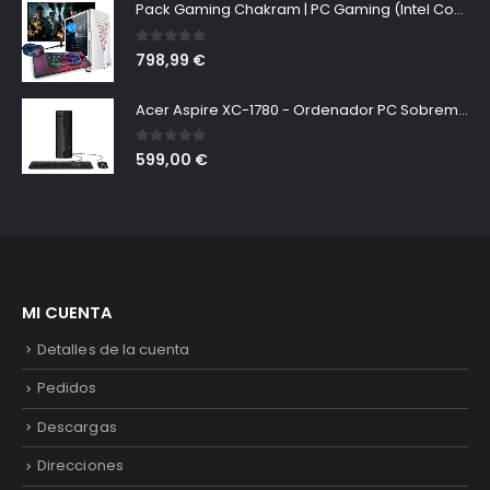
Pack Gaming Chakram | PC Gaming (Intel Core i5-11400F / 16Gb / 500GB SSD M.2 / GTX1650 / 27" Curvo + Kit Gaming/WiFi) Windows 11 Pro, Monitor Curvo 27", Teclado, Cascos, Ratón y Alfombrilla XXL
0
out of 5
798,99
€
Acer Aspire XC-1780 - Ordenador PC Sobremesa (Intel Core i5-13400, 16GB RAM, 512GB SSD, Intel UHD Graphics 730, Windows 11 Home) Negro - USB Ratón - Teclado QWERTY Español
0
out of 5
599,00
€
MI CUENTA
Detalles de la cuenta
Pedidos
Descargas
Direcciones