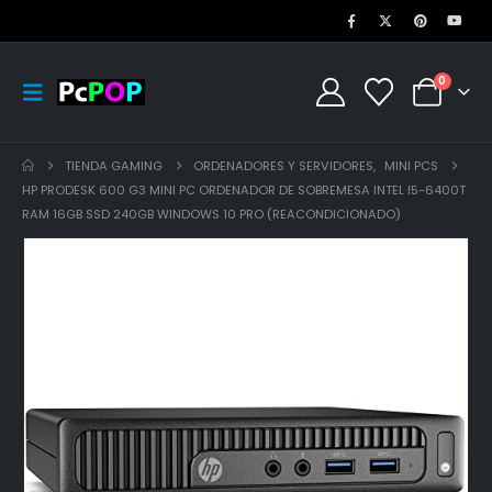
0
TIENDA GAMING
ORDENADORES Y SERVIDORES
,
MINI PCS
HP PRODESK 600 G3 MINI PC ORDENADOR DE SOBREMESA INTEL I5-6400T
RAM 16GB SSD 240GB WINDOWS 10 PRO (REACONDICIONADO)