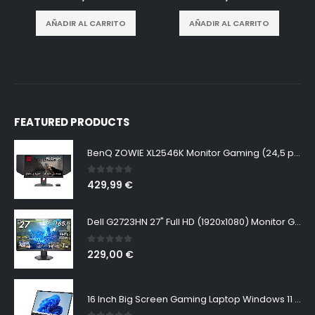
AÑADIR AL CARRITO
AÑADIR AL CARRITO
FEATURED PRODUCTS
BenQ ZOWIE XL2546K Monitor Gaming (24,5 pulgadas, FHD 1080p, 240 Hz, 0.5ms, DyAc+, XL Setting to Share, S switch, Shielding Hood)
0
out of 5
429,99
€
Dell G2723HN 27" Full HD (1920x1080) Monitor Gaming, 165Hz, Fast IPS, 1ms, AMD FreeSync Premium, NVIDIA G-SYNC Compatible, 99% sRGB, DisplayPort, 2x HDMI, Negro
0
out of 5
229,00
€
16 Inch Big Screen Gaming Laptop Windows 11 Pro, Intel i9 12900H GeForce RTX 3060 6G, 64GB DDR4 2TB NVMe, 2.5K IPS 165Hz Notebook Gamer PC Computer, WiFi6 BT5.2, Colorful Backlit Keyboard