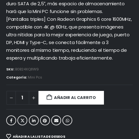
duro SATA de 2,5″, más espacio de almacenamiento
hará que la Mini PC funcione sin problemas.
[Pantallas triples] Con Radeon Graphics 6 core 1600MHz,
compatible con 4K @ 60Hz, que presenta imágenes
ultra nítidas para la mejor experiencia de juego, puerto
DP, HDMI y Type-C, se conecta fácilmente a 3
monitores al mismo tiempo, reduciendo el tiempo de
espera y multiplicando trabaja eficientemente.
SKU:
B0B24XQ8W9
Categoría:
Mini Pcs
AÑADIR AL CARRITO
AÑADIR A LA LISTA DE DESEOS