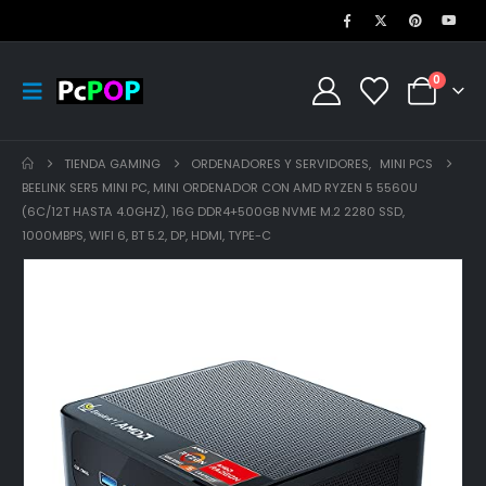
0
TIENDA GAMING
ORDENADORES Y SERVIDORES
,
MINI PCS
BEELINK SER5 MINI PC, MINI ORDENADOR CON AMD RYZEN 5 5560U
(6C/12T HASTA 4.0GHZ), 16G DDR4+500GB NVME M.2 2280 SSD,
1000MBPS, WIFI 6, BT 5.2, DP, HDMI, TYPE-C