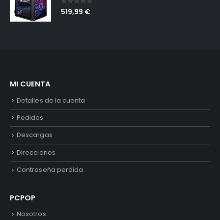
0
out of 5
519,99
€
MI CUENTA
Detalles de la cuenta
Pedidos
Descargas
Direcciones
Contraseña perdida
PCPOP
Nosotros