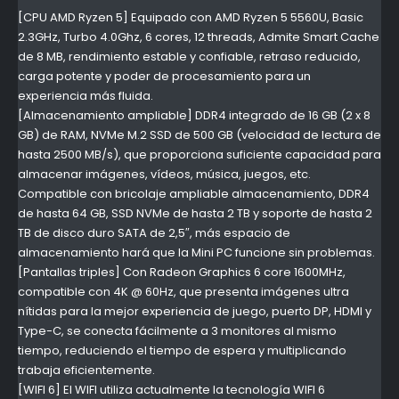
[CPU AMD Ryzen 5] Equipado con AMD Ryzen 5 5560U, Basic
2.3GHz, Turbo 4.0Ghz, 6 cores, 12 threads, Admite Smart Cache
de 8 MB, rendimiento estable y confiable, retraso reducido,
carga potente y poder de procesamiento para un
experiencia más fluida.
[Almacenamiento ampliable] DDR4 integrado de 16 GB (2 x 8
GB) de RAM, NVMe M.2 SSD de 500 GB (velocidad de lectura de
hasta 2500 MB/s), que proporciona suficiente capacidad para
almacenar imágenes, vídeos, música, juegos, etc.
Compatible con bricolaje ampliable almacenamiento, DDR4
de hasta 64 GB, SSD NVMe de hasta 2 TB y soporte de hasta 2
TB de disco duro SATA de 2,5″, más espacio de
almacenamiento hará que la Mini PC funcione sin problemas.
[Pantallas triples] Con Radeon Graphics 6 core 1600MHz,
compatible con 4K @ 60Hz, que presenta imágenes ultra
nítidas para la mejor experiencia de juego, puerto DP, HDMI y
Type-C, se conecta fácilmente a 3 monitores al mismo
tiempo, reduciendo el tiempo de espera y multiplicando
trabaja eficientemente.
[WIFI 6] El WIFI utiliza actualmente la tecnología WIFI 6