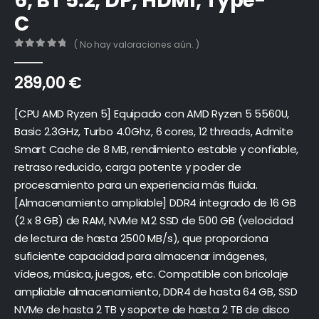
6, BT 5.2, DP, HDMI, Type-
C
( No hay valoraciones aún. )
0
out of 5
289,00
€
[CPU AMD Ryzen 5] Equipado con AMD Ryzen 5 5560U,
Basic 2.3GHz, Turbo 4.0Ghz, 6 cores, 12 threads, Admite
Smart Cache de 8 MB, rendimiento estable y confiable,
retraso reducido, carga potente y poder de
procesamiento para un experiencia más fluida.
[Almacenamiento ampliable] DDR4 integrado de 16 GB
(2 x 8 GB) de RAM, NVMe M.2 SSD de 500 GB (velocidad
de lectura de hasta 2500 MB/s), que proporciona
suficiente capacidad para almacenar imágenes,
vídeos, música, juegos, etc. Compatible con bricolaje
ampliable almacenamiento, DDR4 de hasta 64 GB, SSD
NVMe de hasta 2 TB y soporte de hasta 2 TB de disco