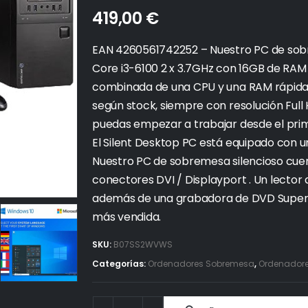
419,00
€
EAN 4260561742252 – Nuestro PC de sobr
Core i3-6100 2 x 3.7GHz con 16GB de RAM
combinada de una CPU y una RAM rápidas.
según stock, siempre con resolución Full
puedas empezar a trabajar desde el pr
El Silent Desktop PC está equipado con u
Nuestro PC de sobremesa silencioso cuen
conectores DVI / Displayport . Un lector d
además de una grabadora de DVD SuperMul
más vendida.
SKU:
B07SS2WVWS
Categorías:
Ordenadores Sobremesa
,
Ordenadores