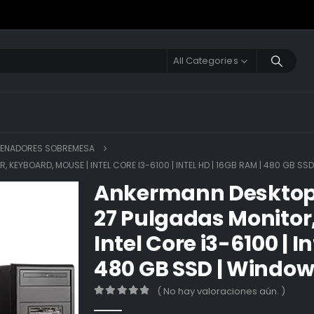
All Categories
ENADORES SOBREMESA
EYBOARD, MOUSE | INTEL CORE I3-6100 | INTEL HD | 16GB RAM | 480 GB SSD 
Ankermann Desktop 
27 Pulgadas Monitor
Intel Core i3-6100 | I
480 GB SSD | Windows 
( No hay valoraciones aún. )
0
out of 5