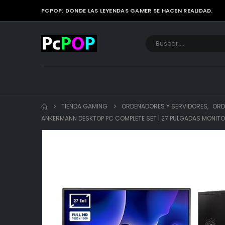
PCPOP: DONDE LAS LEYENDAS GAMER SE HACEN REALIDAD.
TIENDA GAMING
ORDENADORES Y SERVIDORES
,
ORD
ANKERMANN DESKTOP PC COMPLETE SET | 27 PULGADAS MONITOR, K