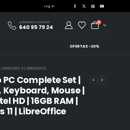
Log In
LLÁMANOS AHORA
0
640 95 79 24
OFERTAS -20%
| WINDOWS 11 | LIBREOFFICE
PC Complete Set |
, Keyboard, Mouse |
ntel HD | 16GB RAM |
11 | LibreOffice