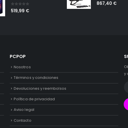
0
out of 5
867,40
€
0
out of 5
519,99
€
PCPOP
S
O
Nosotros
y 
Términos y condiciones
Devoluciones y reembolsos
Política de privacidad
Aviso legal
Contacto