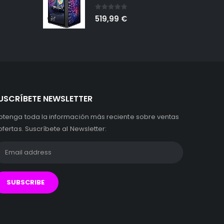
0
out of 5
519,99
€
USCRÍBETE NEWSLETTER
btenga toda la información más reciente sobre ventas
ofertas. Suscríbete al Newsletter: