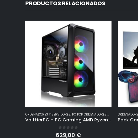
PRODUCTOS RELACIONADOS
ORDENADORES Y SERVIDORES
,
PC POP ORDENADORES GAMING
ORDENADORE
VolttierPC – PC Gaming AMD Ryzen 5 5600G 6×4.4Ghz | Radeon Vega 7 | 16GB DDR4 | 1TB SSD M.2 NVMe | WiFi | Windows 11 | Ordenador de Sobremesa | Pc Gamer
0
out of 5
629,00
€