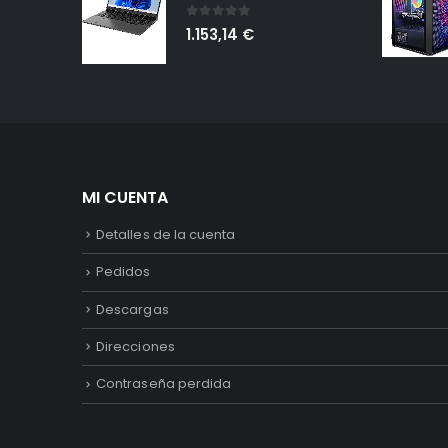
0
out of 5
1.153,14
€
MI CUENTA
Detalles de la cuenta
Pedidos
Descargas
Direcciones
Contraseña perdida