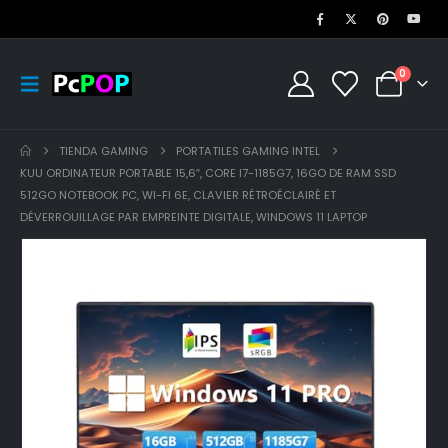
0
TIENDA GAMING
PORTATILES GAMING INTEL
KUU ORDINATEUR PORTABLE 15,6″, CORE I7-1185G7, 16GO DE RAM SSD
512GO NOTEBOOK PC, WI-FI 6E, CLAVIER RÉTROÉCLAIRÉ ET
DÉVERROUILLAGE PAR EMPREINTE DIGITALE, WINDOWS 11 LAPTOP