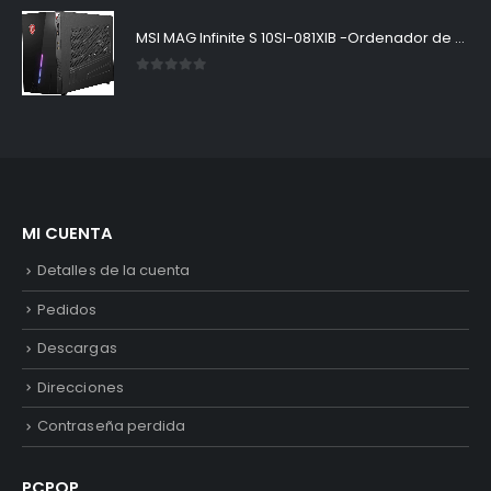
MSI MAG Infinite S 10SI-081XIB -Ordenador de sobremesa Gaming, procesador Intel Core i5-10400F, tarjeta gráfica Nvidia 1660 Super Ventus XS OC, memoria 8GB (8GB x 1), Freedos, SSD NVMe, color negro
0
out of 5
MI CUENTA
Detalles de la cuenta
Pedidos
Descargas
Direcciones
Contraseña perdida
PCPOP