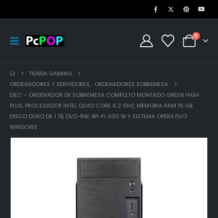
0
TIENDA GAMING
ORDENADORES Y SERVIDORES
,
ORDENADORES SOBREMESA
DILC – ORDENADOR DE SOBREMESA COMPLETO MONTADO GREEN HIGH
PLUS, PROCESADOR INTEL QUAD CORE A 2 GHZ, MEMORIA RAM 16 GB,
DISCO DURO DE 1 TB, DVD-RW, WI-FI, 500 W Y SISTEMA OPERATIVO
WINDOWS