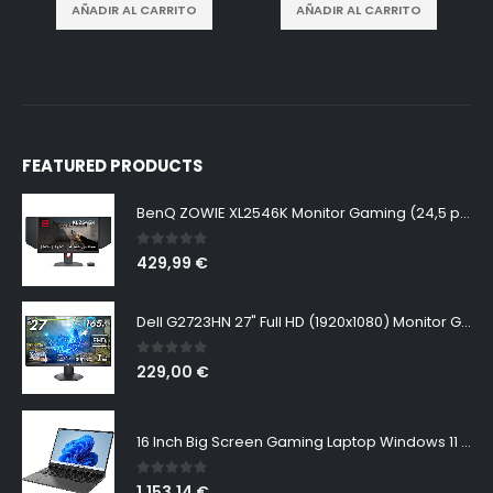
AÑADIR AL CARRITO
AÑADIR AL CARRITO
FEATURED PRODUCTS
BenQ ZOWIE XL2546K Monitor Gaming (24,5 pulgadas, FHD 1080p, 240 Hz, 0.5ms, DyAc+, XL Setting to Share, S switch, Shielding Hood)
0
out of 5
429,99
€
Dell G2723HN 27" Full HD (1920x1080) Monitor Gaming, 165Hz, Fast IPS, 1ms, AMD FreeSync Premium, NVIDIA G-SYNC Compatible, 99% sRGB, DisplayPort, 2x HDMI, Negro
0
out of 5
229,00
€
16 Inch Big Screen Gaming Laptop Windows 11 Pro, Intel i9 12900H GeForce RTX 3060 6G, 64GB DDR4 2TB NVMe, 2.5K IPS 165Hz Notebook Gamer PC Computer, WiFi6 BT5.2, Colorful Backlit Keyboard
0
out of 5
1.153,14
€