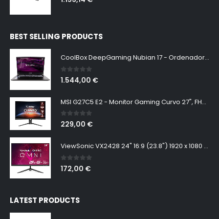
BEST SELLING PRODUCTS
CoolBox DeepGaming Nubian 17 - Ordenador Portátil Gaming 17.3" QHD 165Hz (Intel Core i7-13700H, 64GB RAM, 2TB SSD PCIe 4.0, Nvidia RTX 3050 6GB, W11 Pro Sin Licencia) Negro - Teclado QWERTY Español
0
out of 5
1.544,00
€
MSI G27C5 E2 - Monitor Gaming Curvo 27", FHD, 170 Hz (1920x1080, VA, Curvatura 1500R, 16:9, Frameless, 250 nits, Anti-Flicker)
0
out of 5
229,00
€
ViewSonic VX2428 24" 16:9 (23.8") 1920 x 1080 SuperClear® IPS, 165hz, 1ms MPRT, Freesync Premium, 2 HDMI, DisplayPort, Speakers
0
out of 5
172,00
€
LATEST PRODUCTS