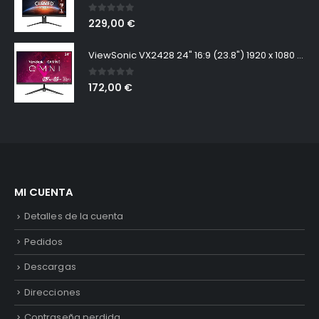
0
out of 5
229,00
€
ViewSonic VX2428 24" 16:9 (23.8") 1920 x 1080 SuperClear® IPS, 165hz, 1ms MPRT, Freesync Premium, 2 HDMI, DisplayPort, Speakers
0
out of 5
172,00
€
MI CUENTA
Detalles de la cuenta
Pedidos
Descargas
Direcciones
Contraseña perdida