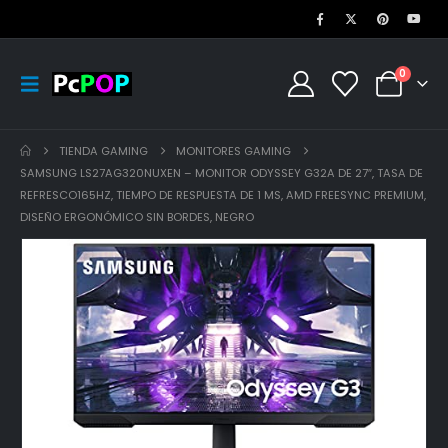
0
TIENDA GAMING
MONITORES GAMING
SAMSUNG LS27AG320NUXEN – MONITOR ODYSSEY G32A DE 27″, TASA DE
REFRESCO165HZ, TIEMPO DE RESPUESTA DE 1 MS, AMD FREESYNC PREMIUM,
DISEÑO ERGONÓMICO SIN BORDES, NEGRO