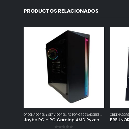
PRODUCTOS RELACIONADOS
ORDENADORES Y SERVIDORES
,
PC POP ORDENADORES GAMING
ORDENADORE
Joybe PC – PC Gaming AMD Ryzen 5 4500 – Nvidia Geforce GTX 1650 – SSD 480 GB – Ram 8 GB 3200 MHz – WiFi – Windows 11 – PC Gamer – Ordenador Gaming – Sobremesa Gaming