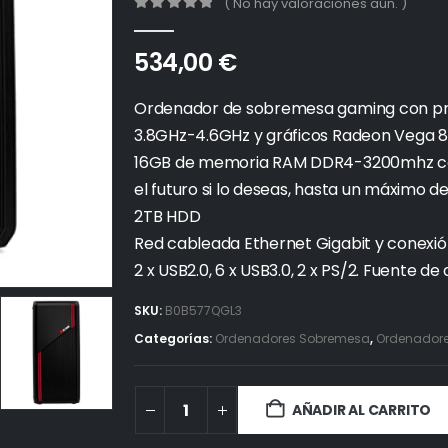
( No hay valoraciones aún. )
0
out of 5
534,00
€
Ordenador de sobremesa gaming con pr
3.8GHz-4.6GHz y gráficos Radeon Vega 8
16GB de memoria RAM DDR4-3200mhz con 
el futuro si lo deseas, hasta un máximo 
2TB HDD
Red cableada Ethernet Gigabit y conexión
2 x USB2.0, 6 x USB3.0, 2 x PS/2. Fuente 
SKU:
B0B577QGL3
Categorías:
Ordenadores Sobremesa
,
Ordenadores
AÑADIR AL CARRITO