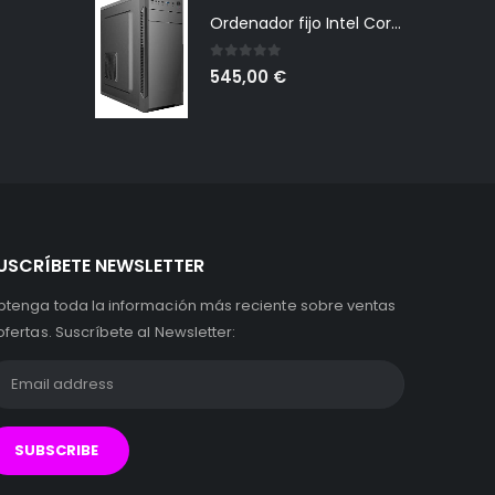
Ordenador fijo Intel Core i7 Quad Core - RAM 16 GB - SSD 240 - HDD 1TB - Tarjeta de vídeo dedicada 4 GB - LICENCIA ORIGINAL MICROSOFT WINDOWS 10 PRO - MASTERIZADOR DVD - PC DESKTOP
0
out of 5
545,00
€
USCRÍBETE NEWSLETTER
btenga toda la información más reciente sobre ventas
ofertas. Suscríbete al Newsletter: