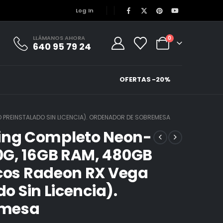
Log In
LLÁMANOS AHORA
0
640 95 79 24
OFERTAS -20%
 PREINSTALADO SIN LICENCIA). ORDENADOR DE SOBREMESA
ng Completo Neon-
0G, 16GB RAM, 480GB
icos Radeon RX Vega
do Sin Licencia).
emesa