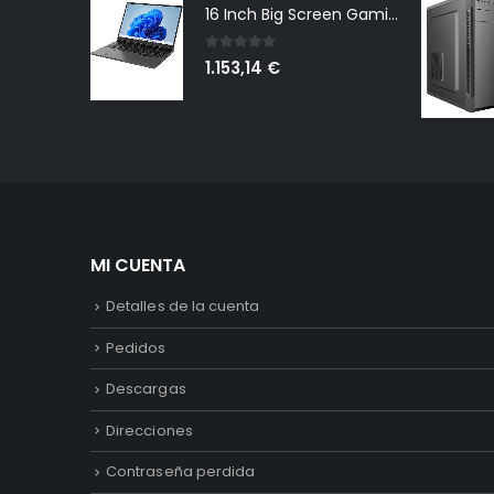
16 Inch Big Screen Gaming Laptop Windows 11 Pro, Intel i9 12900H GeForce RTX 3060 6G, 64GB DDR4 2TB NVMe, 2.5K IPS 165Hz Notebook Gamer PC Computer, WiFi6 BT5.2, Colorful Backlit Keyboard
0
out of 5
1.153,14
€
MI CUENTA
Detalles de la cuenta
Pedidos
Descargas
Direcciones
Contraseña perdida