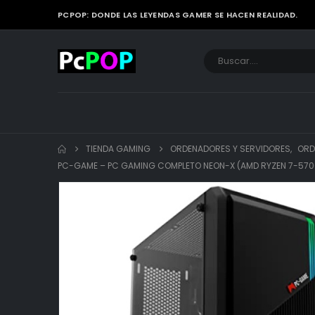
PCPOP: DONDE LAS LEYENDAS GAMER SE HACEN REALIDAD.
TIENDA GAMING
ORDENADORES Y SERVIDORES
,
ORD
PC-GAME – PC GAMING COMPLETO NEON-X (AMD RYZEN 7-5700G