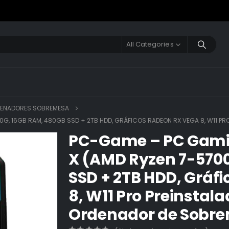
All Categories
ENADORES SOBREMESA
, 16GB RAM, 480GB SSD + 2TB HDD, GRÁFICOS RADEON RX VEGA 8, W11 PRO
PC-Game – PC Gami
X (AMD Ryzen 7-570
SSD + 2TB HDD, Gráf
8, W11 Pro Preinstala
Ordenador de Sobr