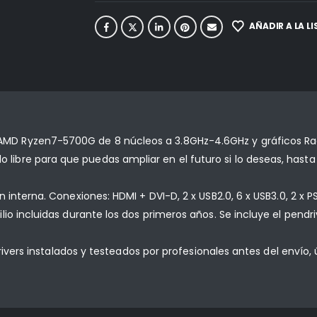
AÑADIR A LA L
MD Ryzen7-5700G de 8 núcleos a 3.8GHz-4.6GHz y gráficos R
ibre para que puedas ampliar en el futuro si lo deseas, has
 interna. Conexiones: HDMI + DVI-D, 2 x USB2.0, 6 x USB3.0, 2 x
o incluidas durante los dos primeros años. Se incluye el pendriv
 drivers instalados y testeados por profesionales antes del enví