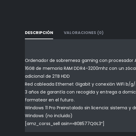
DESCRIPCIÓN
VALORACIONES (0)
Ordenador de sobremesa gaming con procesador A
16GB de memoria RAM DDR4-3200mhz con un zócalo l
adicional de 2TB HDD
Red cableada Ethernet Gigabit y conexión WiFi b/g/n
3 años de garantía con recogida y entrega a domicili
formatear en el futuro.
Windows 11 Pro Preinstalado sin licencia: sistema y
Windows (no incluido)
[amz_corss_sell asin=»B0B577QGL3″]