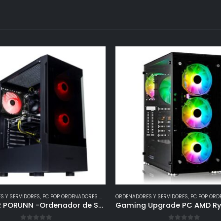
S Y SERVIDORES
,
PC POP ORDENADORES GAMING
ORDENADORES Y SERVIDORES
,
PC POP ORDENA
BREUNOR PORUNN -Ordenador de Sobremesa Gaming i5 11400F 6 núcleos hasta 4,40GHz, GTX 1650 4Gb, Ram 16Gb 3200MHz, SSD NVMe 500Gb, WiFi, Windows 11 Pro, PC Gamer i5