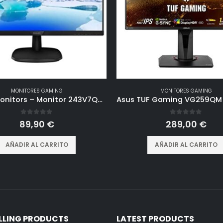
MONITORES GAMING
MONITORES GAMING
Philips Monitors – Monitor 243V7QDSB/00- 24″, FHD, 75Hz, IPS, Flicker Free, (1920×1080, 250cd/m² VESA, DSUB, HDMI), Color Negro
0
out of 5
0
out of 5
89,90
€
289,00
€
AÑADIR AL CARRITO
AÑADIR AL CARRITO
ELLING PRODUCTS
LATEST PRODUCTS