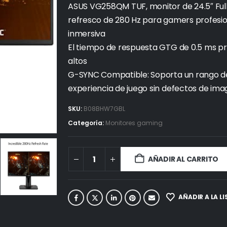
ASUS VG258QM TUF, monitor de 24.5″ Full
refresco de 280 Hz para gamers profesi
inmersiva
El tiempo de respuesta GTG de 0.5 ms pr
altos
G-SYNC Compatible: Soporta un rango de
experiencia de juego sin defectos de im
SKU:
B08BHW7GBL
Categoría:
Monitores gaming
AÑADIR AL CARRITO
AÑADIR A LA L