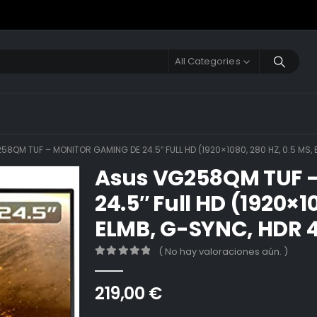
All Categories
8QM TUF – MONITOR GAMING DE 24.5″ FULL HD (1920×1080, 280 HZ, 0.5 MS,
Asus VG258QM TUF –
24.5″ Full HD (1920×1
ELMB, G-SYNC, HDR 4
( No hay valoraciones aún. )
0
out of 5
219,00
€