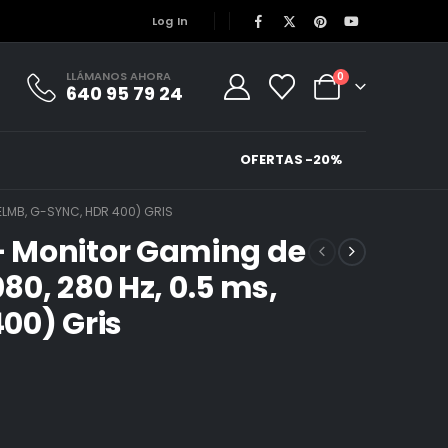
Log In
LLÁMANOS AHORA
0
640 95 79 24
OFERTAS -20%
 ELMB, G-SYNC, HDR 400) GRIS
 Monitor Gaming de
080, 280 Hz, 0.5 ms,
00) Gris