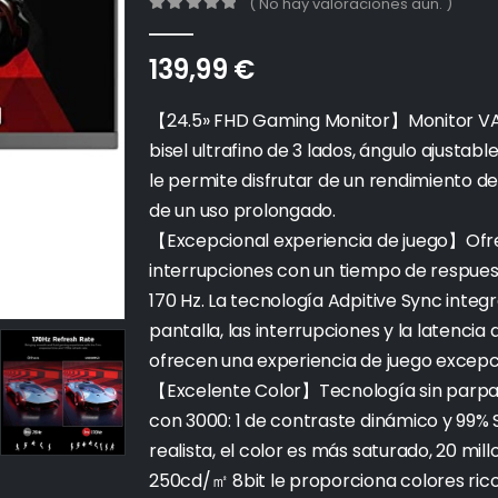
( No hay valoraciones aún. )
0
out of 5
139,99
€
【24.5» FHD Gaming Monitor】Monitor VA d
bisel ultrafino de 3 lados, ángulo ajustabl
le permite disfrutar de un rendimiento de 
de un uso prolongado.
【Excepcional experiencia de juego】Ofrec
interrupciones con un tiempo de respuest
170 Hz. La tecnología Adpitive Sync inte
pantalla, las interrupciones y la latencia
ofrecen una experiencia de juego excepc
【Excelente Color】Tecnología sin parpadeo
con 3000: 1 de contraste dinámico y 99
realista, el color es más saturado, 20 mi
250cd/㎡ 8bit le proporciona colores rico