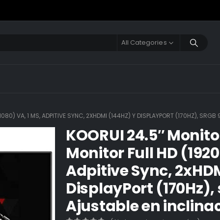
All Categories
080) VA, 1 MS, ADPITIVE SYNC, 2XHDMI (144HZ) Y DISPLAYPORT (170HZ), SRGB 
KOORUI 24.5″ Monit
Monitor Full HD (1920
Adpitive Sync, 2xHDM
DisplayPort (170Hz),
Ajustable en inclina