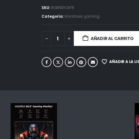
SKU:
B0BNDY2KFR
Categoría:
Monitores gaming
AÑADIR AL CARRITO
AÑADIR A LA L