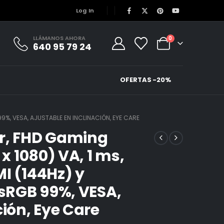
Log In
LLÁMANOS AHORA
0
640 95 79 24
OFERTAS -20%
99%, VESA, AJUSTABLE EN INCLINACIÓN, EYE CARE
or, FHD Gaming
 x 1080) VA, 1 ms,
I (144Hz) y
 sRGB 99%, VESA,
ción, Eye Care