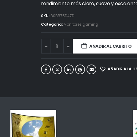
rendimiento más claro, suave y excelente
SKU:
B0BB75D4ZD
Categoría:
Monitores gaming
AÑADIR AL CARRITO
AÑADIR A LA L