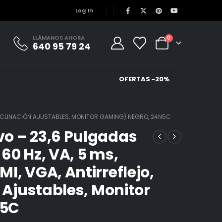
Log In
LLÁMANOS AHORA
0
640 95 79 24
OFERTAS -20%
, INCLINACIÓN AJUSTABLES, MONITOR GAMING) NEGRO, 24N5C
o – 23,6 Pulgadas
 60 Hz, VA, 5 ms,
I, VGA, Antirreflejo,
n Ajustables, Monitor
N5C