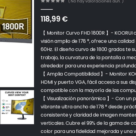
( No hay valoraciones aún. )
0
out of 5
118,99
€
【 Monitor Curvo FHD 1800R 】- KOORUI co
visión amplio de 178 °, ofrece una calidad
60Hz. El diseño curvo de 1800 grados te
trabajo, la curvatura de la pantalla a m
alrededor para una experiencia profunda
【 Amplia Compatibilidad 】- Monitor KOO
HDMI y puerto VGA, fácil acceso a sus disp
compatible con la mayoría de las comput
【 Visualización panorámica 】- Con un pan
vibrante ultra ancho de 178 ° desde prác
consistente y claridad de imagen manteni
verticales. Cubre el 99% de la gama de c
color para una fidelidad mejorada y una vi