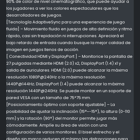
90% de color de nivel cinematográfico, que puede ayudar a
los jugadores a ver los colores espectaculares que los
desarrolladores de juegos.
[Tecnología AdaptiveSync para una experiencia de juego
fluida] – Movimiento fluido en juegos de alta definición y ritmo
rápido, casi sin trepidación ni interrupciones. Apreciará el
bajo retardo de entrada cuando busque la mejor calidad de
imagen en juegos llenos de acción.
[ Conectividad HDMI y DisplayPort ] – Monitorice la pantalla de
27 pulgadas mediante HDMI (2.0) x2, DisplayPort (1.4) x1 y
salida de auriculares. HDMI (2.0) puede alcanzar la máxima
resolución 1080P@240Hz o la máxima resolución
1440P@144Hz; DisplayPort (1.4) puede alcanzar la máxima
resolución 1440P@240Hz. Se puede montar en un soporte de
pared VESA con un tamaño de 75*75 mm.
[Posicionamiento óptimo con soporte ajustable] – La
posibilidad de ajustar la inclinación (15°~-15°), la altura (0-110
mm) y la rotación (90°) del monitor permite jugar más
cómodamente. Amplíe su área de visión con una
configuración de varios monitores. El bisel estrecho y el
diseño sin marco reducen al mínimo las distracciones para