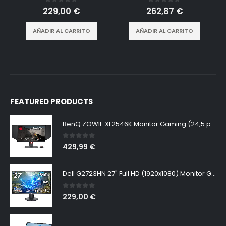
0
out of 5
0
out of 5
229,00
€
262,87
€
AÑADIR AL CARRITO
AÑADIR AL CARRITO
FEATURED PRODUCTS
BenQ ZOWIE XL2546K Monitor Gaming (24,5 pulgadas, FHD 1080p, 240 Hz, 0.5ms, DyAc+, XL Setting to Share, S switch, Shielding Hood)
0
out of 5
429,99
€
Dell G2723HN 27" Full HD (1920x1080) Monitor Gaming, 165Hz, Fast IPS, 1ms, AMD FreeSync Premium, NVIDIA G-SYNC Compatible, 99% sRGB, DisplayPort, 2x HDMI, Negro
0
out of 5
229,00
€