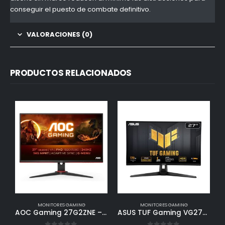
conseguir el puesto de combate definitivo.
VALORACIONES (0)
PRODUCTOS RELACIONADOS
MONITORES GAMING
MONITORES GAMING
AOC Gaming 27G2ZNE – 27″ Full HD Monitor, 240 Hz, 0,5 ms MPRT, Adaptive Sync (1920×1080, HDMI 1.4, DisplayPort 1.2) Black/Red
ASUS TUF Gaming VG27AQA1A – Monitor de 27″ WQHD (2560×1440), Overclock 170Hz (por encima de 144Hz), Extreme Low Motion Blur, Freesync Premium, 1ms (MPRT), Shadow Boost, HDR, DisplayWidget Lite