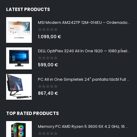
LATEST PRODUCTS
MSI Modern AM242TP 12M-014EU – Ordenador de sobremesa All In One 24”, CPU i5-1240P, DDR4 16GB, 512GB, Windows 11 Home, color blanco
0
out of 5
1.099,00
€
DELL OptiPlex 3240 All In One 1920 — 1080 pÍxeles | Intel Core i7-6700 2,70 GHz | RAM 8 Gb | SSD 256 Gb | Windows 10 Pro (Reacondicionado)
0
out of 5
599,00
€
PC All in One Simpletek 24" pantalla táctil Full HD Core i5 hasta 3.20GHz | Windows 10 Pro 16GB RAM SSD 960GB | Webcam integrada WiFi5 Bluetooth 4.2 Desktop Computer Fijo Aio
0
out of 5
867,40
€
TOP RATED PRODUCTS
Memory PC AMD Ryzen 5 3600 6X 4.2 GHz, 16 GB DDR4 RAM 3000 MHz, 240 GB SSD+2000 GB HDD, NVIDIA GeForce GTX 1650 4GB