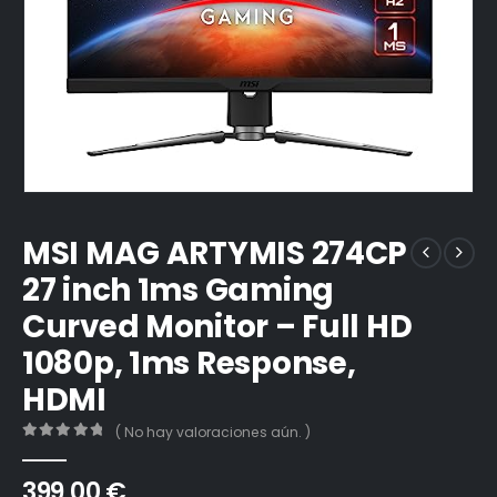
MSI MAG ARTYMIS 274CP
27 inch 1ms Gaming
Curved Monitor – Full HD
1080p, 1ms Response,
HDMI
( No hay valoraciones aún. )
0
out of 5
399,00
€