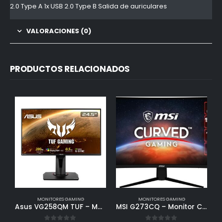
2.0 Type A 1x USB 2.0 Type B Salida de auriculares
VALORACIONES (0)
PRODUCTOS RELACIONADOS
MONITORES GAMING
MONITORES GAMING
Asus VG258QM TUF – Monitor Gaming de 24.5″ Full HD (1920×1080, 280 Hz, 0.5 ms, ELMB, G-SYNC, HDR 400) Gris
MSI G273CQ – Monitor Curvo Gaming de 27″ WQHD (2560 x 1440) Panel VA, 170Hz / 1ms, AMD FreeSync Premium, HDR Ready, Curvatura 1500R, Color Negro