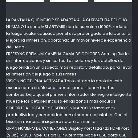
LA PANTALLA QUE MEJOR SE ADAPTA A LA CURVATURA DEL OJO
HUMANO La serie MSI ARTYMIS con la curvatura 1000R, reduce
la fatiga ocular causada por el uso prolongado de la pantalla.
Mejora la inmersión, aportando un mayor nivel de experiencia
de juego.
FREESYNC PREMIUM Y AMPLIA GAMA DE COLORES Gaming fluido,
sin interrupciones y sin cortes. Los colores y los detalles del
juego tendrán un aspecto más realista y detallado, para llevar
la inmersión del juego a sus límites.
VISIÓN NOCTURNA ACTIVADA Tanto si toda la pantalla está
oscura como si sólo unas pocas partes tienen fuertes
sombras. Deja que el primer sintonizador de negro inteligente
muestre los detalles incluso en las zonas más oscuras.
SOPORTE AJUSTABLE Y DISEÑO SIN MARCOS Maximiza tu
productividad y comodidad con el soporte ajustable. Con el
bisel sin marcos, ni siquiera notará el monitor.
GRAN NÚMERO DE CONEXIONES Display Port (1.2a) 2x HDMI Port
(2.0b) 1x USB Type-C Port (DP Alternate Mode) USB ports USB