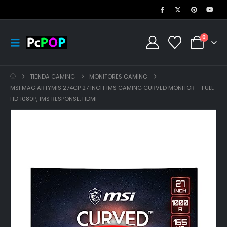
0
TIENDA GAMING
MONITORES GAMING
MSI MAG ARTYMIS 274CP 27 INCH 1MS GAMING CURVED MONITOR – FULL
HD 1080P, 1MS RESPONSE, HDMI