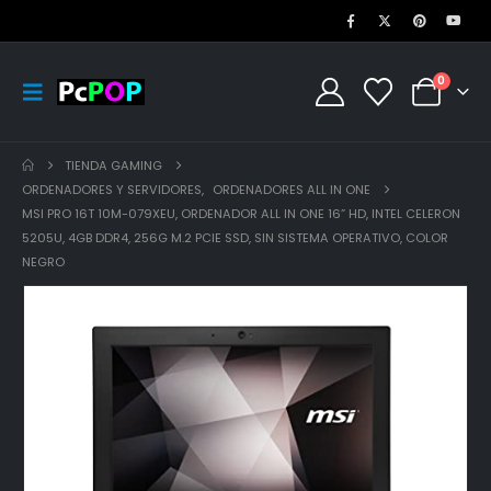
0
TIENDA GAMING
ORDENADORES Y SERVIDORES
,
ORDENADORES ALL IN ONE
MSI PRO 16T 10M-079XEU, ORDENADOR ALL IN ONE 16” HD, INTEL CELERON
5205U, 4GB DDR4, 256G M.2 PCIE SSD, SIN SISTEMA OPERATIVO, COLOR
NEGRO