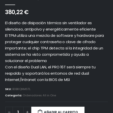
0
out of 5
380,22
€
El diseño de disipación térmica sin ventilador es
silencioso, antipolvo y energéticamente eficiente
El TPM utiliza una mezcla de software y hardware para
proteger cualquier contraseña o clave de cifrado
importante; el chip TPM detecta si la integridad de un
sistema se ha visto comprometida y ayuda a
solucionar el problema
Con el diseño Dual LAN, el PRO 16T será siempre tu
respaldo y soportará los entornos de red dual
Internet/Intranet con la BIOS de MSI
SKU:
B0BKQNMSTL
Categoría:
Ordenadores All in One
AÑADIR AL CARRITO