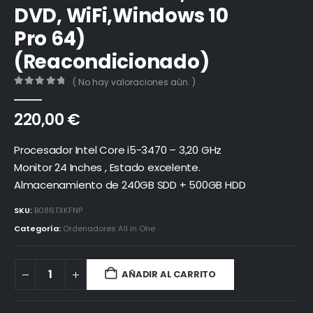
DVD, WiFi,Windows 10
Pro 64)
(Reacondicionado)
( No hay valoraciones aún. )
0
out of 5
220,00
€
Procesador Intel Core i5-3470 – 3,20 GHz
Monitor 24 Inches , Estado excelente.
Almacenamiento de 240GB SDD + 500GB HDD
SKU:
B086TXKFNP
Categoría:
Ordenadores All in One
AÑADIR AL CARRITO