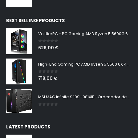
BEST SELLING PRODUCTS
VolttierPC - PC Gaming AMD Ryzen 5 5600G 6x4.4Ghz | Radeon Vega 7 | 16GB DDR4 | 1TB SSD M.2 NVMe | WiFi | Windows 11 | Ordenador de Sobremesa | Pc Gamer
0
out of 5
629,00
€
High-End Gaming PC AMD Ryzen 5 5500 6X 4.2 GHz, NVIDIA RTX 2060 6GB, 32 GB DDR4, 480GB SSD + 1000 GB HDD, Windows 11 Pro 64bit
0
out of 5
719,00
€
MSI MAG Infinite S 10SI-081XIB -Ordenador de sobremesa Gaming, procesador Intel Core i5-10400F, tarjeta gráfica Nvidia 1660 Super Ventus XS OC, memoria 8GB (8GB x 1), Freedos, SSD NVMe, color negro
0
out of 5
LATEST PRODUCTS