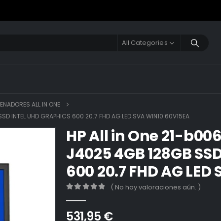
All Categories
ENADORES ALL IN ONE
SD INTEL UHD GRAPHICS 600 20.7 FHD AG LED SVA WIN10 60V15EA
HP All in One 21-b00
J4025 4GB 128GB SSD
600 20.7 FHD AG LED
( No hay valoraciones aún. )
0
out of 5
531,95
€