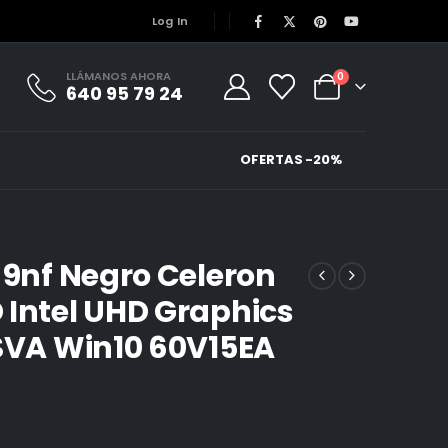
Log In
LLÁMANOS AHORA
0
640 95 79 24
OFERTAS -20%
69nf Negro Celeron
 Intel UHD Graphics
 SVA Win10 60V15EA