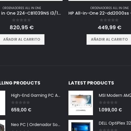
ORDENADORES ALL IN ONE
ORDENADORES ALL IN ONE
HP PC All in One 224-CB1039NS I3/1215G4/8GB/512SSD/23.8 Pulgadas/W11 Home Tactil
0
out of 5
0
out of 5
820,95
€
449,99
€
AÑADIR AL CARRITO
AÑADIR AL CARRITO
ELLING PRODUCTS
LATEST PRODUCTS
High-End Gaming PC AMD Ryzen 5 5500 6X 4.2 GHz, NVIDIA RTX 3050 8GB, 16 GB DDR4, 240GB SSD + 1000 GB HDD, Windows 11 Pro 64bit
0
out of 5
0
out of 5
659,00
€
1.099,00
€
Neo PC | Ordenador Sobremesa Gaming (AMD Am4 Ryzen 5 4600G 4.2ghz | Disco 480 SSD + 1TB HDD | RAM 16 GB DDR4 + Monitor 27" + Teclado Y Raton| Win 11| WI-FI | HDMI)