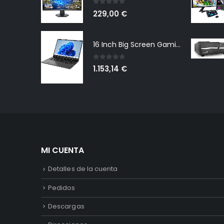
0
out of 5
229,00
€
16 Inch Big Screen Gaming Laptop Windows 11 Pro, Intel i9 12900H GeForce RTX 3060 6G, 64GB DDR4 2TB NVMe, 2.5K IPS 165Hz Notebook Gamer PC Computer, WiFi6 BT5.2, Colorful Backlit Keyboard
0
out of 5
1.153,14
€
MI CUENTA
Detalles de la cuenta
Pedidos
Descargas