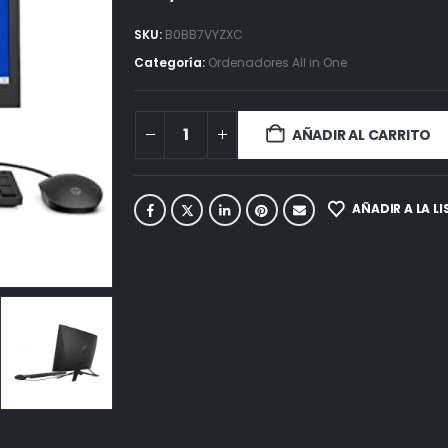
SKU:
B0BB7VYZXC
Categoría:
Ordenadores All in One
AÑADIR AL CARRITO
AÑADIR A LA L