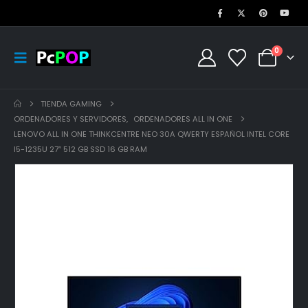
0
TIENDA GAMING
ORDENADORES Y SERVIDORES
,
ORDENADORES ALL IN ONE
LENOVO ALL IN ONE THINKCENTRE NEO 30A QWERTY ESPAÑOL INTEL CORE
I5-1235U 27″ 512 GB SSD 16 GB RAM