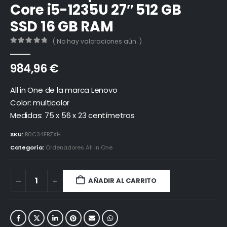
Core i5-1235U 27″ 512 GB
SSD 16 GB RAM
( No hay valoraciones aún. )
0
out of 5
984,96
€
All in One de la marca Lenovo
Color: multicolor
Medidas: 75 x 56 x 23 centímetros
SKU:
B0C34FBZXH
Categoría:
Ordenadores All in One
AÑADIR AL CARRITO