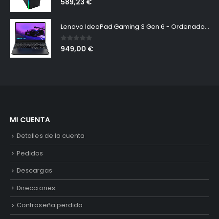
589,23
€
Lenovo IdeaPad Gaming 3 Gen 6 - Ordenador Portátil 15.6" FullHD 60Hz (Intel Core i5-11320H, 16GB RAM, 512GB SSD, NVIDIA GeForce RTX 3050-4GB, Sin Sistema Operativo) Negro, Teclado QWERTY
0
out of 5
949,00
€
MI CUENTA
Detalles de la cuenta
Pedidos
Descargas
Direcciones
Contraseña perdida