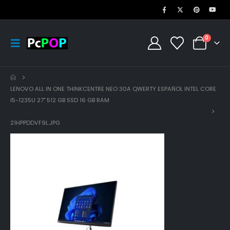
0
LENOVO ALL IN ONE THINKCENTRE NEO 30A QWERTY ESPAÑOL INTEL CORE
I5-1235U 27" 512 GB SSD 16 GB RAM
21HPPDDVF9L.JPG