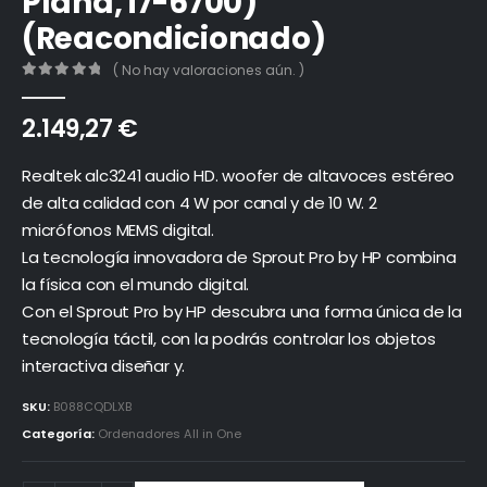
Plana, i7-6700)
(Reacondicionado)
( No hay valoraciones aún. )
0
out of 5
2.149,27
€
Realtek alc3241 audio HD. woofer de altavoces estéreo
de alta calidad con 4 W por canal y de 10 W. 2
micrófonos MEMS digital.
La tecnología innovadora de Sprout Pro by HP combina
la física con el mundo digital.
Con el Sprout Pro by HP descubra una forma única de la
tecnología táctil, con la podrás controlar los objetos
interactiva diseñar y.
SKU:
B088CQDLXB
Categoría:
Ordenadores All in One