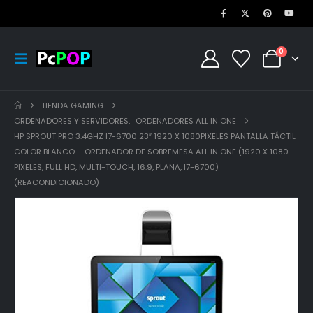
0
TIENDA GAMING
ORDENADORES Y SERVIDORES
,
ORDENADORES ALL IN ONE
HP SPROUT PRO 3.4GHZ I7-6700 23″ 1920 X 1080PIXELES PANTALLA TÁCTIL
COLOR BLANCO – ORDENADOR DE SOBREMESA ALL IN ONE (1920 X 1080
PIXELES, FULL HD, MULTI-TOUCH, 16:9, PLANA, I7-6700)
(REACONDICIONADO)