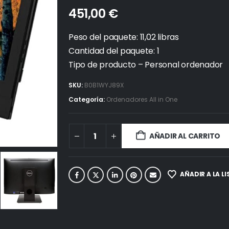
451,00
€
Peso del paquete: 11,02 libras
Cantidad del paquete: 1
Tipo de producto – Personal ordenador
SKU:
B0B1WYJ89X
Categoría:
Ordenadores All in One
AÑADIR AL CARRITO
AÑADIR A LA L