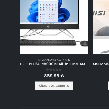
ORDENADORES ALL IN ONE
HP – PC 24-cb0001sl All-in-One, AMD Ryzen 3 5425U, 8GB RAM DDR4, 512GB SSD NVMe, AMD Radeon integrada, Pantalla FHD IPS, Wi-Fi, Audio Integrado de 2W, Windows 11, Non è Touch, Nero
0
out of 5
859,98
€
AÑADIR AL CARRITO