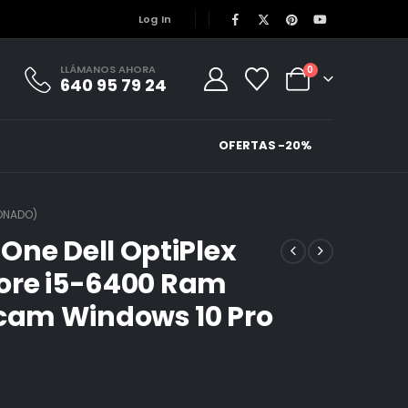
Log In
LLÁMANOS AHORA
0
640 95 79 24
OFERTAS -20%
IONADO)
One Dell OptiPlex
 Core i5-6400 Ram
cam Windows 10 Pro