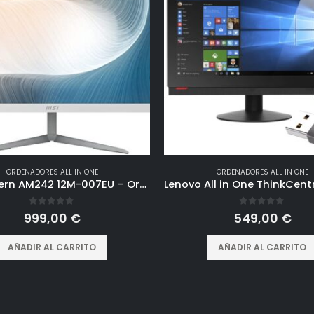
ORDENADORES ALL IN ONE
ORDENADORES ALL IN ONE
MSI Modern AM242 12M-007EU – Ordenador de sobremesa All In One 24”, CPU i5-1240P, DDR4 8GB, 512GB, Windows 11 Home, color blanco
0
out of 5
0
out of 5
999,00
€
549,00
€
AÑADIR AL CARRITO
AÑADIR AL CARRITO