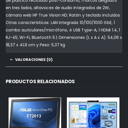
de plástico reciclado post-consumo, marcos delgados
en tres lados, altavoces de audio integrados de 2W,
cámara web HP True Vision HD; Ratón y teclado incluidos
Otras características: LAN integrada 10/100/1000 GbE, 1
combo auriculares/micrófono, 4 USB Type-A, 1 HDMI 1.4, 1
RJ-45; Wi-Fi, Bluetooth 5.1; Dimensiones (L x A x A): 54,06 x
18,37 x 41,9 cm y Peso: 5,37 kg
VALORACIONES (0)
PRODUCTOS RELACIONADOS