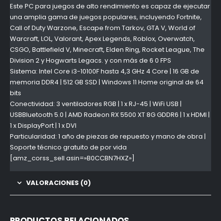
Este PC para juegos de alto rendimiento es capaz de ejecutar
una amplia gama de juegos populares, incluyendo Fortnite,
Call of Duty Warzone, Escape from Tarkov, GTA V, World of
Warcraft, LOL, Valorant, Apex Legends, Roblox, Overwatch,
CSGO, Battlefield V, Minecraft, Elden Ring, Rocket League, The
Division 2 y Hogwarts Legacs. y con más de 6 0 FPS
Sistema: Intel Core i3-10100F hasta 4,3 GHz 4 Core | 16 GB de
memoria DDR4 | 512 GB SSD | Windows 11 Home original de 64
bits
Conectividad: 3 ventiladores RGB | 1 x RJ-45 | WiFi USB |
USBBluetooth 5.0 | AMD Radeon RX 5500 XT 8G GDDR6 | 1 x HDMI |
1 x DisplayPort | 1 x DVI
Particularidad: 1 año de piezas de repuesto y mano de obra |
Soporte técnico gratuito de por vida
[amz_corss_sell asin=»B0CCBN7HXZ»]
VALORACIONES (0)
PRODUCTOS RELACIONADOS