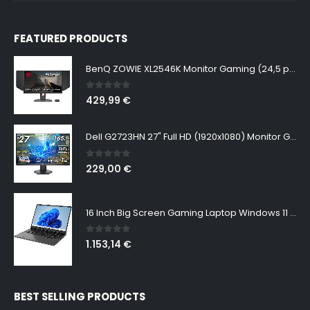
FEATURED PRODUCTS
BenQ ZOWIE XL2546K Monitor Gaming (24,5 pulgadas, FHD 1080p, 240 Hz, 0.5ms, DyAc+, XL Setting to Share, S switch, Shielding Hood)
0
out of 5
429,99
€
Dell G2723HN 27" Full HD (1920x1080) Monitor Gaming, 165Hz, Fast IPS, 1ms, AMD FreeSync Premium, NVIDIA G-SYNC Compatible, 99% sRGB, DisplayPort, 2x HDMI, Negro
0
out of 5
229,00
€
16 Inch Big Screen Gaming Laptop Windows 11 Pro, Intel i9 12900H GeForce RTX 3060 6G, 64GB DDR4 2TB NVMe, 2.5K IPS 165Hz Notebook Gamer PC Computer, WiFi6 BT5.2, Colorful Backlit Keyboard
0
out of 5
1.153,14
€
BEST SELLING PRODUCTS