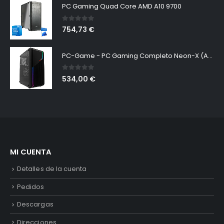
PC Gaming Quad Core AMD A10 9700
0
out of 5
754,73
€
PC-Game - PC Gaming Completo Neon-X (AMD Ryzen 7-5700G, 16GB RAM, 480GB SSD + 2TB HDD, Gráficos Radeon RX Vega 8, W11 Pro Preinstalado Sin Licencia). Ordenador de Sobremesa
0
out of 5
534,00
€
MI CUENTA
Detalles de la cuenta
Pedidos
Descargas
Direcciones