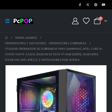
0
TIENDA GAMING
ORDENADORES Y SERVIDORES
,
ORDENADORES SOBREMESA
STGSIVIR ORDENADOR DE SOBREMESA PARA GAMINGHZ, INTEL CORE I3-
10100F HASTA 4.3GHZ, RADEON RX 5500 XT 8GB GDDR6, 16GB DDR4,
512GB SSD, WIFI, BTB 5.0, 3 VENTILADORES RGB, W11H64