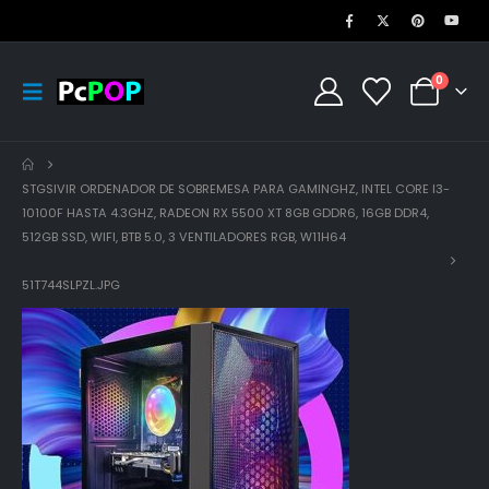
0
STGSIVIR ORDENADOR DE SOBREMESA PARA GAMINGHZ, INTEL CORE I3-
10100F HASTA 4.3GHZ, RADEON RX 5500 XT 8GB GDDR6, 16GB DDR4,
512GB SSD, WIFI, BTB 5.0, 3 VENTILADORES RGB, W11H64
51T744SLPZL.JPG