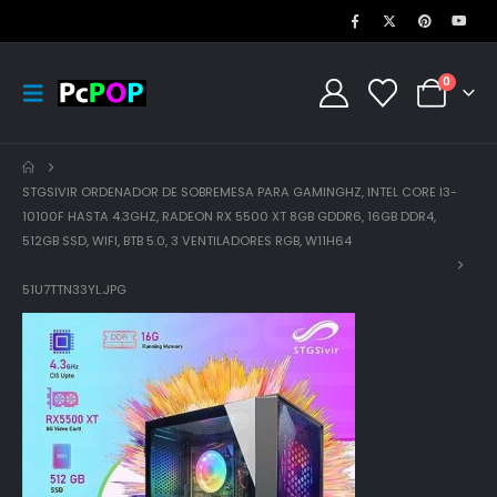
0
STGSIVIR ORDENADOR DE SOBREMESA PARA GAMINGHZ, INTEL CORE I3-
10100F HASTA 4.3GHZ, RADEON RX 5500 XT 8GB GDDR6, 16GB DDR4,
512GB SSD, WIFI, BTB 5.0, 3 VENTILADORES RGB, W11H64
51U7TTN33YL.JPG