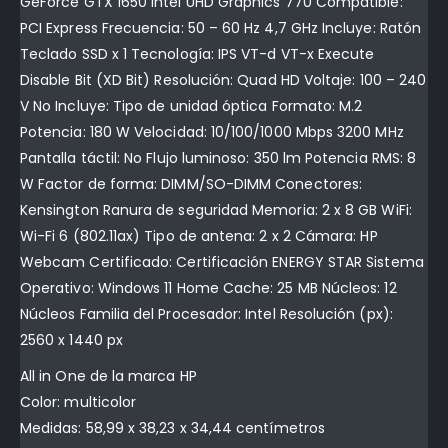
GeForce GTX 1650 Intel UHD Graphics 770 Compatible:
PCI Express Frecuencia: 50 – 60 Hz 4,7 GHz Incluye: Ratón
Teclado SSD x 1 Tecnología: IPS VT-d VT-x Execute
Disable Bit (XD Bit) Resolución: Quad HD Voltaje: 100 – 240
V No Incluye: Tipo de unidad óptica Formato: M.2
Potencia: 180 W Velocidad: 10/100/1000 Mbps 3200 MHz
Pantalla táctil: No Flujo luminoso: 350 lm Potencia RMS: 8
W Factor de forma: DIMM/SO-DIMM Conectores:
Kensington Ranura de seguridad Memoria: 2 x 8 GB WiFi:
Wi-Fi 6 (802.11ax) Tipo de antena: 2 x 2 Cámara: HP
Webcam Certificado: Certificación ENERGY STAR Sistema
Operativo: Windows 11 Home Cache: 25 MB Núcleos: 12
Núcleos Familia del Procesador: Intel Resolución (px):
2560 x 1440 px
All in One de la marca HP
Color: multicolor
Medidas: 58,99 x 38,23 x 34,44 centímetros