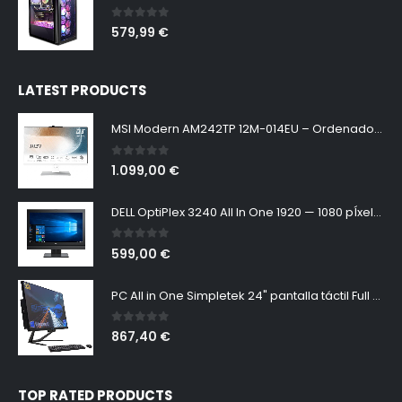
0
out of 5
579,99
€
LATEST PRODUCTS
MSI Modern AM242TP 12M-014EU – Ordenador de sobremesa All In One 24”, CPU i5-1240P, DDR4 16GB, 512GB, Windows 11 Home, color blanco
0
out of 5
1.099,00
€
DELL OptiPlex 3240 All In One 1920 — 1080 pÍxeles | Intel Core i7-6700 2,70 GHz | RAM 8 Gb | SSD 256 Gb | Windows 10 Pro (Reacondicionado)
0
out of 5
599,00
€
PC All in One Simpletek 24" pantalla táctil Full HD Core i5 hasta 3.20GHz | Windows 10 Pro 16GB RAM SSD 960GB | Webcam integrada WiFi5 Bluetooth 4.2 Desktop Computer Fijo Aio
0
out of 5
867,40
€
TOP RATED PRODUCTS