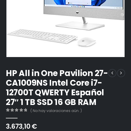
HP All in One Pavilion 27-
CA1009NS Intel Core i7-
12700T QWERTY Español
27″ 1 TB SSD 16 GB RAM
( No hay valoraciones aún. )
0
out of 5
3.673,10
€