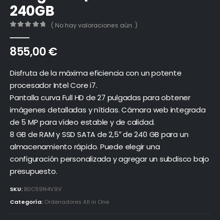
240GB
( No hay valoraciones aún. )
0
out of 5
855,00
€
Disfruta de la máxima eficiencia con un potente
procesador Intel Core i7.
Pantalla curva Full HD de 27 pulgadas para obtener
imágenes detalladas y nítidas. Cámara web integrada
de 5 MP para vídeo estable y de calidad.
8 GB de RAM y SSD SATA de 2,5″ de 240 GB para un
almacenamiento rápido. Puede elegir una
configuración personalizada y agregar un subdisco bajo
presupuesto.
SKU:
B0C59N4V9V
Categoría:
Ordenadores All in One