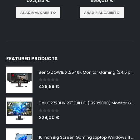
523,85
€
899,00
€
AÑADIR AL CARRITO
AÑADIR AL CARRITO
FEATURED PRODUCTS
BenQ ZOWIE XL2546K Monitor Gaming (24,5 pulgadas, FHD 1080p, 240 Hz, 0.5ms, DyAc+, XL Setting to Share, S switch, Shielding Hood)
0
out of 5
429,99
€
Dell G2723HN 27" Full HD (1920x1080) Monitor Gaming, 165Hz, Fast IPS, 1ms, AMD FreeSync Premium, NVIDIA G-SYNC Compatible, 99% sRGB, DisplayPort, 2x HDMI, Negro
0
out of 5
229,00
€
16 Inch Big Screen Gaming Laptop Windows 11 Pro, Intel i9 12900H GeForce RTX 3060 6G, 64GB DDR4 2TB NVMe, 2.5K IPS 165Hz Notebook Gamer PC Computer, WiFi6 BT5.2, Colorful Backlit Keyboard