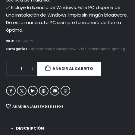
✅ Incluye la licencia de Windows: Este PC dispone de
una instalación de Windows limpia sin ningún bloatware.
De esta manera, tu PC siempre funcionará de forma
óptima.
SKU:
B0C5S11PYH
Categorías:
Ordenadores y servidores
,
PC POP ordenadores gaming
AÑADIR AL CARRITO
AÑADIR A LA LISTA DE DESEOS
DESCRIPCIÓN