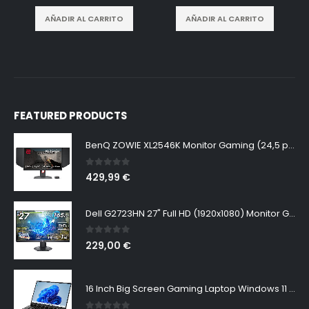
AÑADIR AL CARRITO
AÑADIR AL CARRITO
FEATURED PRODUCTS
BenQ ZOWIE XL2546K Monitor Gaming (24,5 pulgadas, FHD 1080p, 240 Hz, 0.5ms, DyAc+, XL Setting to Share, S switch, Shielding Hood)
0
out of 5
429,99
€
Dell G2723HN 27" Full HD (1920x1080) Monitor Gaming, 165Hz, Fast IPS, 1ms, AMD FreeSync Premium, NVIDIA G-SYNC Compatible, 99% sRGB, DisplayPort, 2x HDMI, Negro
0
out of 5
229,00
€
16 Inch Big Screen Gaming Laptop Windows 11 Pro, Intel i9 12900H GeForce RTX 3060 6G, 64GB DDR4 2TB NVMe, 2.5K IPS 165Hz Notebook Gamer PC Computer, WiFi6 BT5.2, Colorful Backlit Keyboard