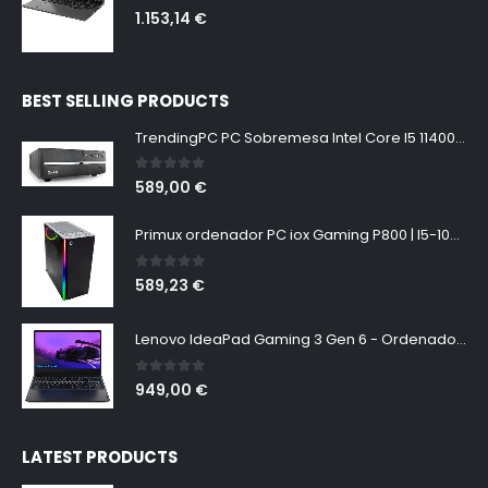
0
out of 5
1.153,14
€
BEST SELLING PRODUCTS
TrendingPC PC Sobremesa Intel Core I5 11400 6X 4,4ghz Turbo • Windows 11 Pro • 16gb RAM • 1tb M.2 • WiFi 300mbps • pc Gaming
0
out of 5
589,00
€
Primux ordenador PC iox Gaming P800 | I5-10400F | GPU GTX1650 | 16GB RAM DDR4 | SSD 480GB | Placa base H510M | Caja PB800 Primux 3RGB | Windows 10 Home
0
out of 5
589,23
€
Lenovo IdeaPad Gaming 3 Gen 6 - Ordenador Portátil 15.6" FullHD 60Hz (Intel Core i5-11320H, 16GB RAM, 512GB SSD, NVIDIA GeForce RTX 3050-4GB, Sin Sistema Operativo) Negro, Teclado QWERTY
0
out of 5
949,00
€
LATEST PRODUCTS