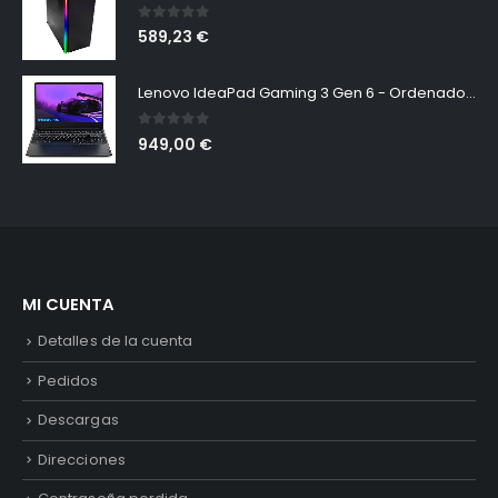
0
out of 5
589,23
€
Lenovo IdeaPad Gaming 3 Gen 6 - Ordenador Portátil 15.6" FullHD 60Hz (Intel Core i5-11320H, 16GB RAM, 512GB SSD, NVIDIA GeForce RTX 3050-4GB, Sin Sistema Operativo) Negro, Teclado QWERTY
0
out of 5
949,00
€
MI CUENTA
Detalles de la cuenta
Pedidos
Descargas
Direcciones