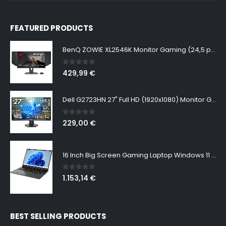
FEATURED PRODUCTS
BenQ ZOWIE XL2546K Monitor Gaming (24,5 pulgadas, FHD 1080p, 240 Hz, 0.5ms, DyAc+, XL Setting to Share, S switch, Shielding Hood)
0
out of 5
429,99
€
Dell G2723HN 27" Full HD (1920x1080) Monitor Gaming, 165Hz, Fast IPS, 1ms, AMD FreeSync Premium, NVIDIA G-SYNC Compatible, 99% sRGB, DisplayPort, 2x HDMI, Negro
0
out of 5
229,00
€
16 Inch Big Screen Gaming Laptop Windows 11 Pro, Intel i9 12900H GeForce RTX 3060 6G, 64GB DDR4 2TB NVMe, 2.5K IPS 165Hz Notebook Gamer PC Computer, WiFi6 BT5.2, Colorful Backlit Keyboard
0
out of 5
1.153,14
€
BEST SELLING PRODUCTS