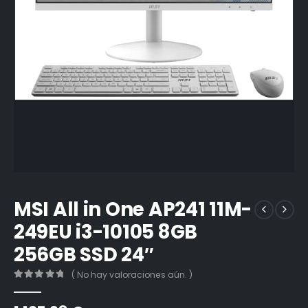
MSI All in One AP241 11M-
249EU i3-10105 8GB
256GB SSD 24″
( No hay valoraciones aún. )
0
out of 5