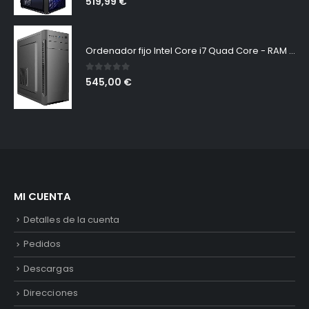
519,99
€
Ordenador fijo Intel Core i7 Quad Core - RAM 16 GB - SSD 240 - HDD 1TB - Tarjeta de vídeo dedicada 4 GB - LICENCIA ORIGINAL MICROSOFT WINDOWS 10 PRO - MASTERIZADOR DVD - PC DESKTOP
0
out of 5
545,00
€
MI CUENTA
Detalles de la cuenta
Pedidos
Descargas
Direcciones