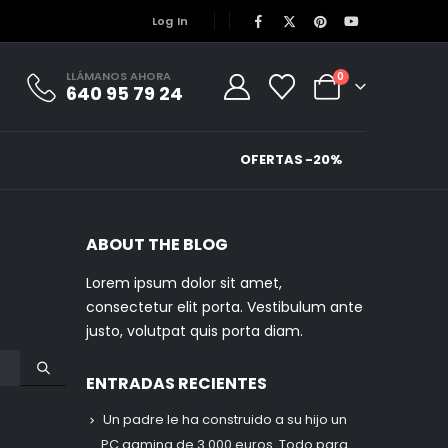
Log In
LLÁMANOS AHORA
0
640 95 79 24
OFERTAS -20%
ABOUT THE BLOG
Lorem ipsum dolor sit amet,
consectetur elit porta. Vestibulum ante
justo, volutpat quis porta diam.
ENTRADAS RECIENTES
Un padre le ha construido a su hijo un
PC gaming de 3.000 euros. Todo para