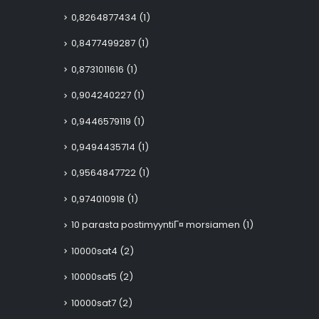
0,8264877434
(1)
0,8477499287
(1)
0,8731011616
(1)
0,904240227
(1)
0,9446579119
(1)
0,9494435714
(1)
0,9564847722
(1)
0,974010918
(1)
10 parasta postimyyntiГ¤ morsiamen
(1)
10000sat4
(2)
10000sat5
(2)
10000sat7
(2)