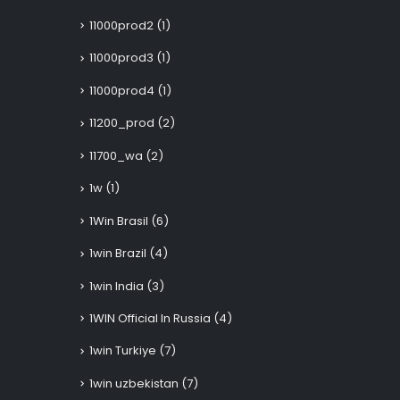
11000prod2
(1)
11000prod3
(1)
11000prod4
(1)
11200_prod
(2)
11700_wa
(2)
1w
(1)
1Win Brasil
(6)
1win Brazil
(4)
1win India
(3)
1WIN Official In Russia
(4)
1win Turkiye
(7)
1win uzbekistan
(7)