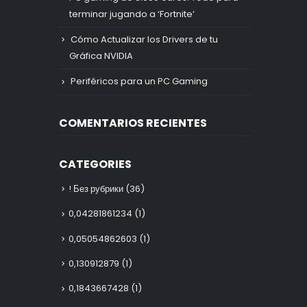
terminar jugando a ‘Fortnite’
Cómo Actualizar los Drivers de tu
Gráfica NVIDIA
Periféricos para un PC Gaming
COMENTARIOS RECIENTES
CATEGORIES
! Без рубрики
(36)
0,04281861234
(1)
0,05054862603
(1)
0,130912879
(1)
0,1843667428
(1)