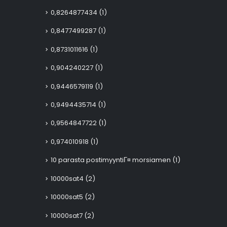
0,8264877434
(1)
0,8477499287
(1)
0,8731011616
(1)
0,904240227
(1)
0,9446579119
(1)
0,9494435714
(1)
0,9564847722
(1)
0,974010918
(1)
10 parasta postimyyntiГ¤ morsiamen
(1)
10000sat4
(2)
10000sat5
(2)
10000sat7
(2)