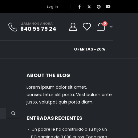
Log In
LLÁMANOS AHORA
0
640 95 79 24
OFERTAS -20%
ABOUT THE BLOG
Lorem ipsum dolor sit amet,
consectetur elit porta. Vestibulum ante
justo, volutpat quis porta diam.
ENTRADAS RECIENTES
Un padre le ha construido a su hijo un
PC gaming de 3.000 euros. Todo para