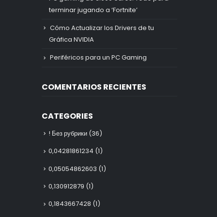
terminar jugando a ‘Fortnite’
Cómo Actualizar los Drivers de tu
Gráfica NVIDIA
Periféricos para un PC Gaming
COMENTARIOS RECIENTES
CATEGORIES
! Без рубрики
(36)
0,04281861234
(1)
0,05054862603
(1)
0,130912879
(1)
0,1843667428
(1)