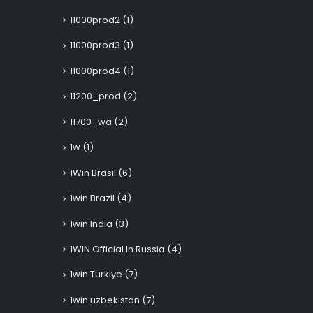
11000prod2
(1)
11000prod3
(1)
11000prod4
(1)
11200_prod
(2)
11700_wa
(2)
1w
(1)
1Win Brasil
(6)
1win Brazil
(4)
1win India
(3)
1WIN Official In Russia
(4)
1win Turkiye
(7)
1win uzbekistan
(7)