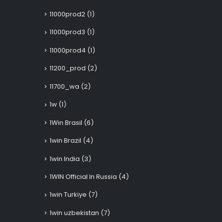
11000prod2
(1)
11000prod3
(1)
11000prod4
(1)
11200_prod
(2)
11700_wa
(2)
1w
(1)
1Win Brasil
(6)
1win Brazil
(4)
1win India
(3)
1WIN Official In Russia
(4)
1win Turkiye
(7)
1win uzbekistan
(7)