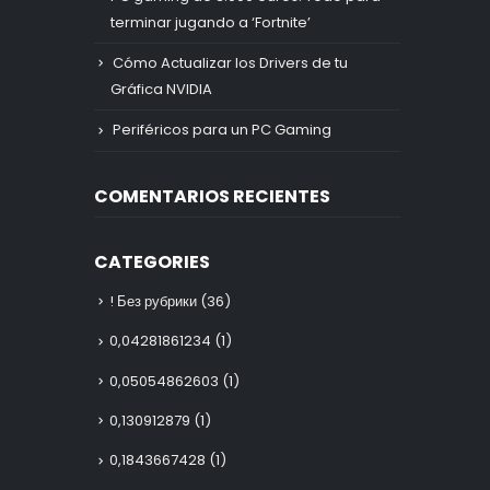
terminar jugando a ‘Fortnite’
Cómo Actualizar los Drivers de tu
Gráfica NVIDIA
Periféricos para un PC Gaming
COMENTARIOS RECIENTES
CATEGORIES
! Без рубрики
(36)
0,04281861234
(1)
0,05054862603
(1)
0,130912879
(1)
0,1843667428
(1)