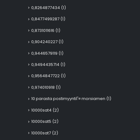
0,8264877434
(1)
0,8477499287
(1)
0,8731011616
(1)
0,904240227
(1)
0,9446579119
(1)
0,9494435714
(1)
0,9564847722
(1)
0,974010918
(1)
10 parasta postimyyntiГ¤ morsiamen
(1)
10000sat4
(2)
10000sat5
(2)
10000sat7
(2)