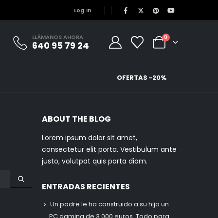
Log In
LLÁMANOS AHORA
0
640 95 79 24
OFERTAS -20%
ABOUT THE BLOG
Lorem ipsum dolor sit amet,
consectetur elit porta. Vestibulum ante
justo, volutpat quis porta diam.
ENTRADAS RECIENTES
Un padre le ha construido a su hijo un
PC gaming de 3.000 euros. Todo para