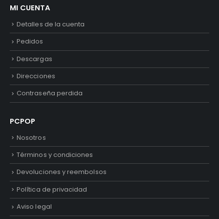
MI CUENTA
Detalles de la cuenta
Pedidos
Descargas
Direcciones
Contraseña perdida
PCPOP
Nosotros
Términos y condiciones
Devoluciones y reembolsos
Política de privacidad
Aviso legal