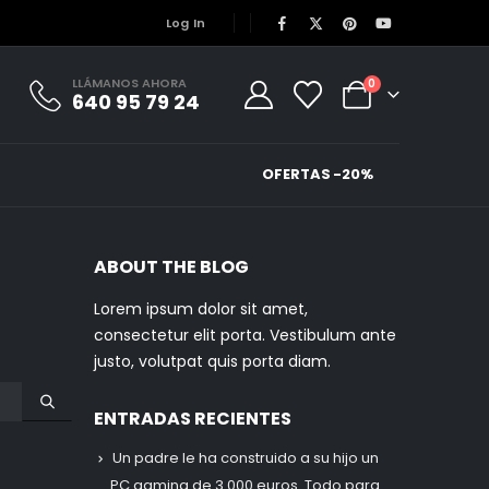
Log In
LLÁMANOS AHORA
0
640 95 79 24
OFERTAS -20%
ABOUT THE BLOG
Lorem ipsum dolor sit amet,
consectetur elit porta. Vestibulum ante
justo, volutpat quis porta diam.
ENTRADAS RECIENTES
Un padre le ha construido a su hijo un
PC gaming de 3.000 euros. Todo para