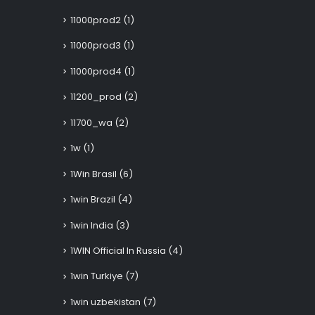
11000prod2
(1)
11000prod3
(1)
11000prod4
(1)
11200_prod
(2)
11700_wa
(2)
1w
(1)
1Win Brasil
(6)
1win Brazil
(4)
1win India
(3)
1WIN Official In Russia
(4)
1win Turkiye
(7)
1win uzbekistan
(7)