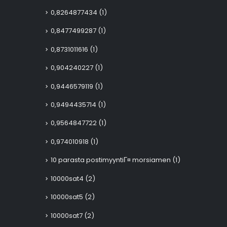
0,8264877434
(1)
0,8477499287
(1)
0,8731011616
(1)
0,904240227
(1)
0,9446579119
(1)
0,9494435714
(1)
0,9564847722
(1)
0,974010918
(1)
10 parasta postimyyntiГ¤ morsiamen
(1)
10000sat4
(2)
10000sat5
(2)
10000sat7
(2)