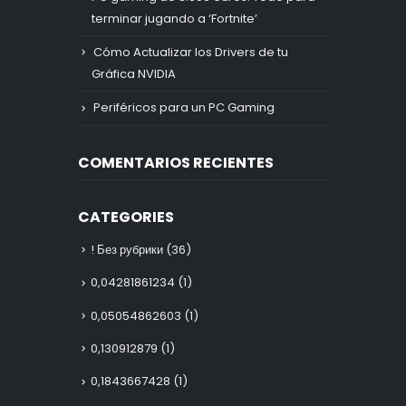
terminar jugando a ‘Fortnite’
Cómo Actualizar los Drivers de tu
Gráfica NVIDIA
Periféricos para un PC Gaming
COMENTARIOS RECIENTES
CATEGORIES
! Без рубрики
(36)
0,04281861234
(1)
0,05054862603
(1)
0,130912879
(1)
0,1843667428
(1)